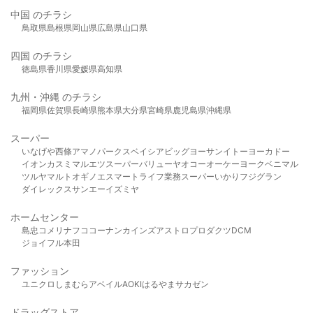
中国 のチラシ
鳥取県
島根県
岡山県
広島県
山口県
四国 のチラシ
徳島県
香川県
愛媛県
高知県
九州・沖縄 のチラシ
福岡県
佐賀県
長崎県
熊本県
大分県
宮崎県
鹿児島県
沖縄県
スーパー
いなげや
西條
アマノパークス
ベイシア
ビッグヨーサン
イトーヨーカドー
イオン
カスミ
マルエツ
スーパーバリュー
ヤオコー
オーケー
ヨークベニマル
ツルヤ
マルト
オギノ
エスマート
ライフ
業務スーパー
いかり
フジグラン
ダイレックス
サンエー
イズミヤ
ホームセンター
島忠
コメリ
ナフコ
コーナン
カインズ
アストロプロダクツ
DCM
ジョイフル本田
ファッション
ユニクロ
しまむら
アベイル
AOKI
はるやま
サカゼン
ドラッグストア