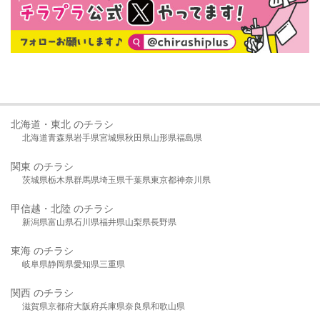
北海道・東北 のチラシ
北海道
青森県
岩手県
宮城県
秋田県
山形県
福島県
関東 のチラシ
茨城県
栃木県
群馬県
埼玉県
千葉県
東京都
神奈川県
甲信越・北陸 のチラシ
新潟県
富山県
石川県
福井県
山梨県
長野県
東海 のチラシ
岐阜県
静岡県
愛知県
三重県
関西 のチラシ
滋賀県
京都府
大阪府
兵庫県
奈良県
和歌山県