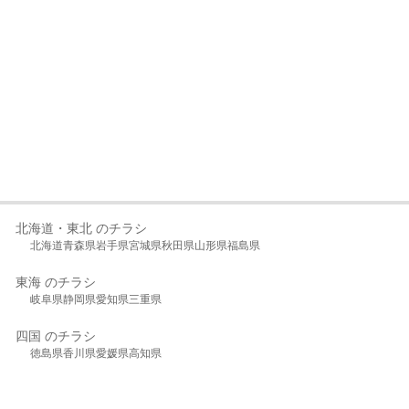
北海道・東北 のチラシ
北海道
青森県
岩手県
宮城県
秋田県
山形県
福島県
東海 のチラシ
岐阜県
静岡県
愛知県
三重県
四国 のチラシ
徳島県
香川県
愛媛県
高知県