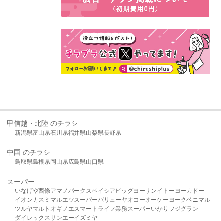
甲信越・北陸 のチラシ
新潟県
富山県
石川県
福井県
山梨県
長野県
中国 のチラシ
鳥取県
島根県
岡山県
広島県
山口県
スーパー
いなげや
西條
アマノパークス
ベイシア
ビッグヨーサン
イトーヨーカドー
イオン
カスミ
マルエツ
スーパーバリュー
ヤオコー
オーケー
ヨークベニマル
ツルヤ
マルト
オギノ
エスマート
ライフ
業務スーパー
いかり
フジグラン
ダイレックス
サンエー
イズミヤ