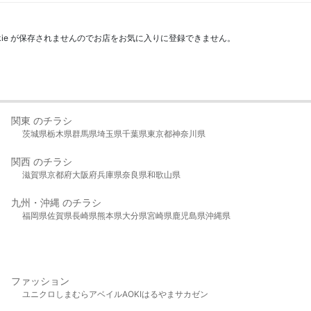
kie が保存されませんのでお店をお気に入りに登録できません。
関東 のチラシ
茨城県
栃木県
群馬県
埼玉県
千葉県
東京都
神奈川県
関西 のチラシ
滋賀県
京都府
大阪府
兵庫県
奈良県
和歌山県
九州・沖縄 のチラシ
福岡県
佐賀県
長崎県
熊本県
大分県
宮崎県
鹿児島県
沖縄県
ファッション
ユニクロ
しまむら
アベイル
AOKI
はるやま
サカゼン