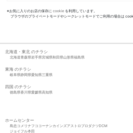
※お気に入りのお店の保存に
cookie
を利用しています。
ブラウザのプライベートモードやシークレットモードでご利用の場合は coo
北海道・東北 のチラシ
北海道
青森県
岩手県
宮城県
秋田県
山形県
福島県
東海 のチラシ
岐阜県
静岡県
愛知県
三重県
四国 のチラシ
徳島県
香川県
愛媛県
高知県
ホームセンター
島忠
コメリ
ナフコ
コーナン
カインズ
アストロプロダクツ
DCM
ジョイフル本田