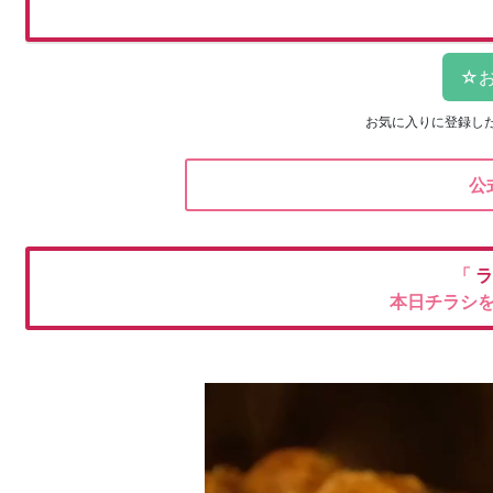
お気に入りに登録し
公
「
ラ
本日チラシ