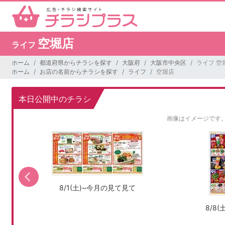
空堀店
ライフ
ホーム
都道府県からチラシを探す
大阪府
大阪市中央区
ライフ 空
ホーム
お店の名前からチラシを探す
ライフ
空堀店
本日公開中のチラシ
画像はイメージです
8/1(土)~今月の見て見て
8/8