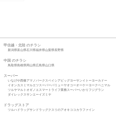
甲信越・北陸 のチラシ
新潟県
富山県
石川県
福井県
山梨県
長野県
中国 のチラシ
鳥取県
島根県
岡山県
広島県
山口県
スーパー
いなげや
西條
アマノパークス
ベイシア
ビッグヨーサン
イトーヨーカドー
イオン
カスミ
マルエツ
スーパーバリュー
ヤオコー
オーケー
ヨークベニマル
ツルヤ
マルト
オギノ
エスマート
ライフ
業務スーパー
いかり
フジグラン
ダイレックス
サンエー
イズミヤ
ドラッグストア
ツルハドラッグ
サンドラッグ
クスリのアオキ
ココカラファイン