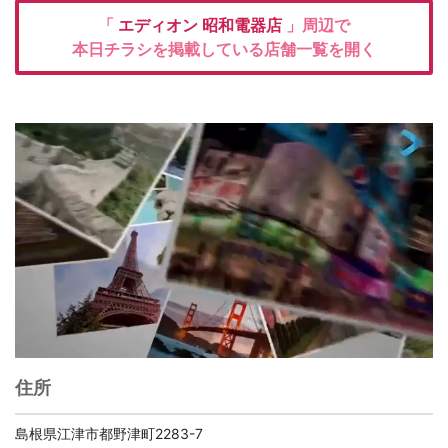
「
エディオン
昭和電器店
」周辺で
本日チラシを掲載している店舗一覧を開く
住所
島根県江津市都野津町2283-7