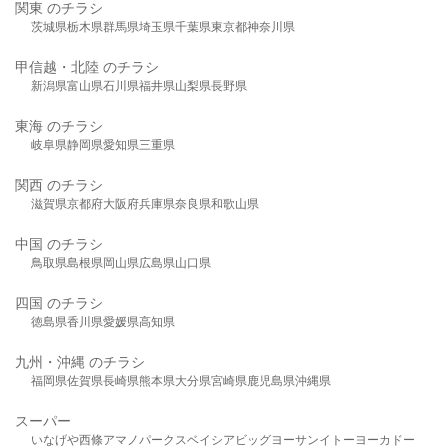
関東 のチラシ
茨城県
栃木県
群馬県
埼玉県
千葉県
東京都
神奈川県
甲信越・北陸 のチラシ
新潟県
富山県
石川県
福井県
山梨県
長野県
東海 のチラシ
岐阜県
静岡県
愛知県
三重県
関西 のチラシ
滋賀県
京都府
大阪府
兵庫県
奈良県
和歌山県
中国 のチラシ
鳥取県
島根県
岡山県
広島県
山口県
四国 のチラシ
徳島県
香川県
愛媛県
高知県
九州・沖縄 のチラシ
福岡県
佐賀県
長崎県
熊本県
大分県
宮崎県
鹿児島県
沖縄県
スーパー
いなげや
西條
アマノパークス
ベイシア
ビッグヨーサン
イトーヨーカドー