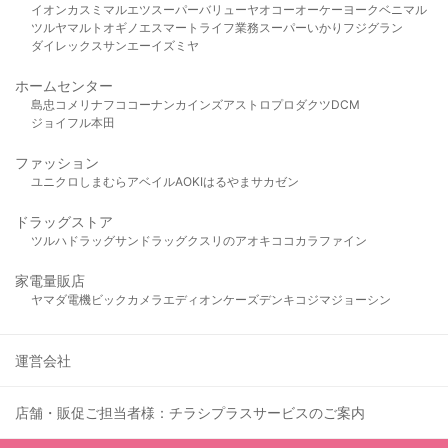
イオン
カスミ
マルエツ
スーパーバリュー
ヤオコー
オーケー
ヨークベニマル
ツルヤ
マルト
オギノ
エスマート
ライフ
業務スーパー
いかり
フジグラン
ダイレックス
サンエー
イズミヤ
ホームセンター
島忠
コメリ
ナフコ
コーナン
カインズ
アストロプロダクツ
DCM
ジョイフル本田
ファッション
ユニクロ
しまむら
アベイル
AOKI
はるやま
サカゼン
ドラッグストア
ツルハドラッグ
サンドラッグ
クスリのアオキ
ココカラファイン
家電量販店
ヤマダ電機
ビックカメラ
エディオン
ケーズデンキ
コジマ
ジョーシン
運営会社
店舗・販促ご担当者様：チラシプラスサービスのご案内