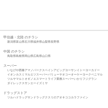
甲信越・北陸 のチラシ
新潟県
富山県
石川県
福井県
山梨県
長野県
中国 のチラシ
鳥取県
島根県
岡山県
広島県
山口県
スーパー
いなげや
西條
アマノパークス
ベイシア
ビッグヨーサン
イトーヨーカドー
イオン
カスミ
マルエツ
スーパーバリュー
ヤオコー
オーケー
ヨークベニマル
ツルヤ
マルト
オギノ
エスマート
ライフ
業務スーパー
いかり
フジグラン
ダイレックス
サンエー
イズミヤ
ドラッグストア
ツルハドラッグ
サンドラッグ
クスリのアオキ
ココカラファイン