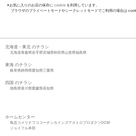
※お気に入りのお店の保存に
cookie
を利用しています。
ブラウザのプライベートモードやシークレットモードでご利用の場合は coo
北海道・東北 のチラシ
北海道
青森県
岩手県
宮城県
秋田県
山形県
福島県
東海 のチラシ
岐阜県
静岡県
愛知県
三重県
四国 のチラシ
徳島県
香川県
愛媛県
高知県
ホームセンター
島忠
コメリ
ナフコ
コーナン
カインズ
アストロプロダクツ
DCM
ジョイフル本田