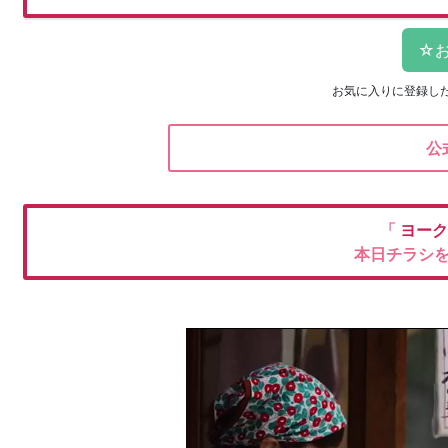
お気に入りに登録し
公
「
ヨーク
本日チラシ