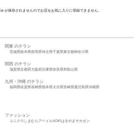
kie が保存されませんのでお店をお気に入りに登録できません。
関東 のチラシ
茨城県
栃木県
群馬県
埼玉県
千葉県
東京都
神奈川県
関西 のチラシ
滋賀県
京都府
大阪府
兵庫県
奈良県
和歌山県
九州・沖縄 のチラシ
福岡県
佐賀県
長崎県
熊本県
大分県
宮崎県
鹿児島県
沖縄県
ファッション
ユニクロ
しまむら
アベイル
AOKI
はるやま
サカゼン