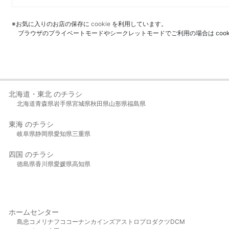
※お気に入りのお店の保存に
cookie
を利用しています。
ブラウザのプライベートモードやシークレットモードでご利用の場合は coo
北海道・東北 のチラシ
北海道
青森県
岩手県
宮城県
秋田県
山形県
福島県
東海 のチラシ
岐阜県
静岡県
愛知県
三重県
四国 のチラシ
徳島県
香川県
愛媛県
高知県
ホームセンター
島忠
コメリ
ナフコ
コーナン
カインズ
アストロプロダクツ
DCM