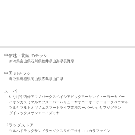
甲信越・北陸 のチラシ
新潟県
富山県
石川県
福井県
山梨県
長野県
中国 のチラシ
鳥取県
島根県
岡山県
広島県
山口県
スーパー
いなげや
西條
アマノパークス
ベイシア
ビッグヨーサン
イトーヨーカドー
イオン
カスミ
マルエツ
スーパーバリュー
ヤオコー
オーケー
ヨークベニマル
ツルヤ
マルト
オギノ
エスマート
ライフ
業務スーパー
いかり
フジグラン
ダイレックス
サンエー
イズミヤ
ドラッグストア
ツルハドラッグ
サンドラッグ
クスリのアオキ
ココカラファイン