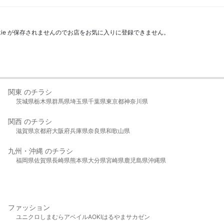
kie が保存されませんのでお店をお気に入りに登録できません。
関東 のチラシ
茨城県
栃木県
群馬県
埼玉県
千葉県
東京都
神奈川県
関西 のチラシ
滋賀県
京都府
大阪府
兵庫県
奈良県
和歌山県
九州・沖縄 のチラシ
福岡県
佐賀県
長崎県
熊本県
大分県
宮崎県
鹿児島県
沖縄県
ファッション
ユニクロ
しまむら
アベイル
AOKI
はるやま
サカゼン