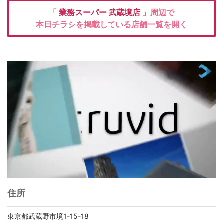
「
業務スーパー
武蔵境店
」周辺で
本日チラシを掲載している店舗一覧を開く
住所
東京都武蔵野市境1-15-18