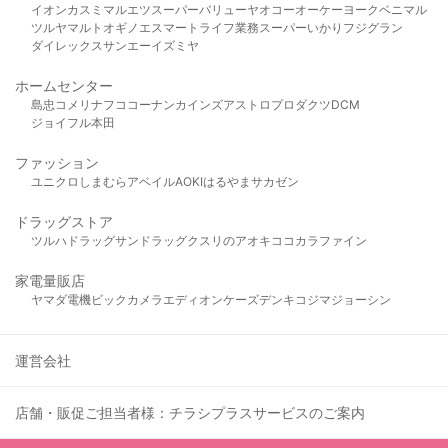
イオン
カスミ
マルエツ
スーパーバリュー
ヤオコー
オーケー
ヨークベニマル
ツルヤ
マルト
オギノ
エスマート
ライフ
業務スーパー
いかり
フジグラン
ダイレックス
サンエー
イズミヤ
ホームセンター
島忠
コメリ
ナフコ
コーナン
カインズ
アストロプロダクツ
DCM
ジョイフル本田
ファッション
ユニクロ
しまむら
アベイル
AOKI
はるやま
サカゼン
ドラッグストア
ツルハドラッグ
サンドラッグ
クスリのアオキ
ココカラファイン
家電量販店
ヤマダ電機
ビックカメラ
エディオン
ケーズデンキ
コジマ
ジョーシン
運営会社
店舗・販促ご担当者様：チラシプラスサービスのご案内