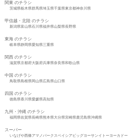
関東 のチラシ
茨城県
栃木県
群馬県
埼玉県
千葉県
東京都
神奈川県
甲信越・北陸 のチラシ
新潟県
富山県
石川県
福井県
山梨県
長野県
東海 のチラシ
岐阜県
静岡県
愛知県
三重県
関西 のチラシ
滋賀県
京都府
大阪府
兵庫県
奈良県
和歌山県
中国 のチラシ
鳥取県
島根県
岡山県
広島県
山口県
四国 のチラシ
徳島県
香川県
愛媛県
高知県
九州・沖縄 のチラシ
福岡県
佐賀県
長崎県
熊本県
大分県
宮崎県
鹿児島県
沖縄県
スーパー
いなげや
西條
アマノパークス
ベイシア
ビッグヨーサン
イトーヨーカドー