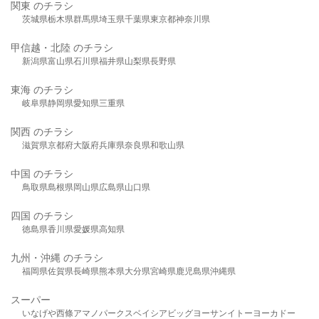
関東 のチラシ
茨城県
栃木県
群馬県
埼玉県
千葉県
東京都
神奈川県
甲信越・北陸 のチラシ
新潟県
富山県
石川県
福井県
山梨県
長野県
東海 のチラシ
岐阜県
静岡県
愛知県
三重県
関西 のチラシ
滋賀県
京都府
大阪府
兵庫県
奈良県
和歌山県
中国 のチラシ
鳥取県
島根県
岡山県
広島県
山口県
四国 のチラシ
徳島県
香川県
愛媛県
高知県
九州・沖縄 のチラシ
福岡県
佐賀県
長崎県
熊本県
大分県
宮崎県
鹿児島県
沖縄県
スーパー
いなげや
西條
アマノパークス
ベイシア
ビッグヨーサン
イトーヨーカドー