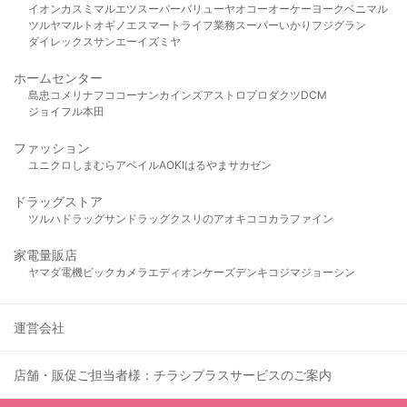
イオン
カスミ
マルエツ
スーパーバリュー
ヤオコー
オーケー
ヨークベニマル
ツルヤ
マルト
オギノ
エスマート
ライフ
業務スーパー
いかり
フジグラン
ダイレックス
サンエー
イズミヤ
ホームセンター
島忠
コメリ
ナフコ
コーナン
カインズ
アストロプロダクツ
DCM
ジョイフル本田
ファッション
ユニクロ
しまむら
アベイル
AOKI
はるやま
サカゼン
ドラッグストア
ツルハドラッグ
サンドラッグ
クスリのアオキ
ココカラファイン
家電量販店
ヤマダ電機
ビックカメラ
エディオン
ケーズデンキ
コジマ
ジョーシン
運営会社
店舗・販促ご担当者様：チラシプラスサービスのご案内