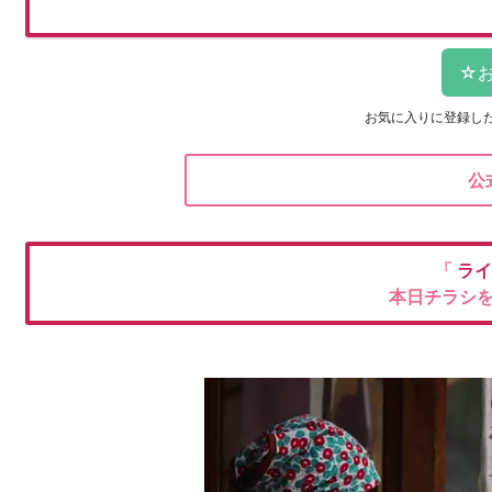
お気に入りに登録し
公
「
ラ
本日チラシ