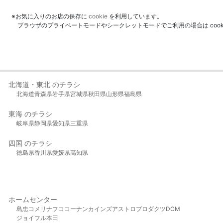
※お気に入りのお店の保存に
cookie
を利用しています。
ブラウザのプライベートモードやシークレットモードでご利用の場合は coo
北海道・東北 のチラシ
北海道
青森県
岩手県
宮城県
秋田県
山形県
福島県
東海 のチラシ
岐阜県
静岡県
愛知県
三重県
四国 のチラシ
徳島県
香川県
愛媛県
高知県
ホームセンター
島忠
コメリ
ナフコ
コーナン
カインズ
アストロプロダクツ
DCM
ジョイフル本田