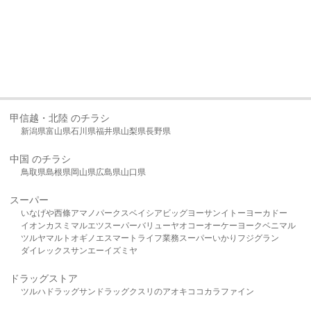
甲信越・北陸 のチラシ
新潟県
富山県
石川県
福井県
山梨県
長野県
中国 のチラシ
鳥取県
島根県
岡山県
広島県
山口県
スーパー
いなげや
西條
アマノパークス
ベイシア
ビッグヨーサン
イトーヨーカドー
イオン
カスミ
マルエツ
スーパーバリュー
ヤオコー
オーケー
ヨークベニマル
ツルヤ
マルト
オギノ
エスマート
ライフ
業務スーパー
いかり
フジグラン
ダイレックス
サンエー
イズミヤ
ドラッグストア
ツルハドラッグ
サンドラッグ
クスリのアオキ
ココカラファイン