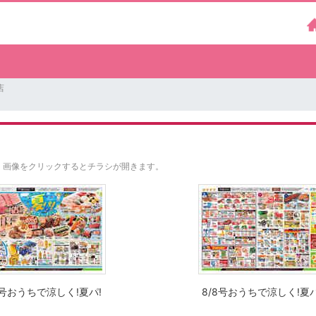
店
。
画像をクリックするとチラシが開きます。
8号おうちで涼しく!夏パ!
8/8号おうちで涼しく!夏パ