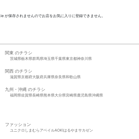
kie が保存されませんのでお店をお気に入りに登録できません。
関東 のチラシ
茨城県
栃木県
群馬県
埼玉県
千葉県
東京都
神奈川県
関西 のチラシ
滋賀県
京都府
大阪府
兵庫県
奈良県
和歌山県
九州・沖縄 のチラシ
福岡県
佐賀県
長崎県
熊本県
大分県
宮崎県
鹿児島県
沖縄県
ファッション
ユニクロ
しまむら
アベイル
AOKI
はるやま
サカゼン