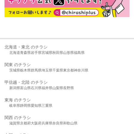
北海道・東北 のチラシ
北海道
青森県
岩手県
宮城県
秋田県
山形県
福島県
関東 のチラシ
茨城県
栃木県
群馬県
埼玉県
千葉県
東京都
神奈川県
甲信越・北陸 のチラシ
新潟県
富山県
石川県
福井県
山梨県
長野県
東海 のチラシ
岐阜県
静岡県
愛知県
三重県
関西 のチラシ
滋賀県
京都府
大阪府
兵庫県
奈良県
和歌山県