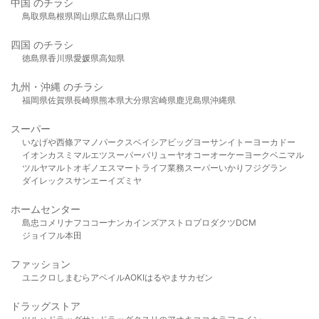
中国 のチラシ
鳥取県
島根県
岡山県
広島県
山口県
四国 のチラシ
徳島県
香川県
愛媛県
高知県
九州・沖縄 のチラシ
福岡県
佐賀県
長崎県
熊本県
大分県
宮崎県
鹿児島県
沖縄県
スーパー
いなげや
西條
アマノパークス
ベイシア
ビッグヨーサン
イトーヨーカドー
イオン
カスミ
マルエツ
スーパーバリュー
ヤオコー
オーケー
ヨークベニマル
ツルヤ
マルト
オギノ
エスマート
ライフ
業務スーパー
いかり
フジグラン
ダイレックス
サンエー
イズミヤ
ホームセンター
島忠
コメリ
ナフコ
コーナン
カインズ
アストロプロダクツ
DCM
ジョイフル本田
ファッション
ユニクロ
しまむら
アベイル
AOKI
はるやま
サカゼン
ドラッグストア