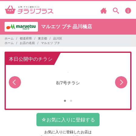
マルエツ プチ
品川橋店
ホーム
都道府県
東京都
品川区
ホーム
お店の名前
マルエツ プチ
本日公開中のチラシ
キャ
8/7号チラシ
マ
お気に入りに登録したお店は