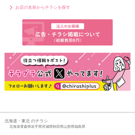
お店の名前からチラシを探す
北海道・東北 のチラシ
北海道
青森県
岩手県
宮城県
秋田県
山形県
福島県