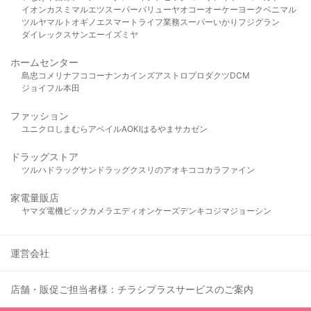
イオン
カスミ
マルエツ
スーパーバリュー
ヤオコー
オーケー
ヨークベニマル
ツルヤ
マルト
オギノ
エスマート
ライフ
業務スーパー
いかり
フジグラン
ダイレックス
サンエー
イズミヤ
ホームセンター
島忠
コメリ
ナフコ
コーナン
カインズ
アストロプロダクツ
DCM
ジョイフル本田
ファッション
ユニクロ
しまむら
アベイル
AOKI
はるやま
サカゼン
ドラッグストア
ツルハドラッグ
サンドラッグ
クスリのアオキ
ココカラファイン
家電量販店
ヤマダ電機
ビックカメラ
エディオン
ケーズデンキ
コジマ
ジョーシン
運営会社
店舗・販促ご担当者様：チラシプラスサービスのご案内