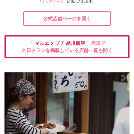
「
トップページ
」に表示されます。
公式店舗ページを開く
「
マルエツ プチ
品川橋店
」周辺で
本日チラシを掲載している店舗一覧を開く