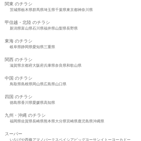
関東 のチラシ
茨城県
栃木県
群馬県
埼玉県
千葉県
東京都
神奈川県
甲信越・北陸 のチラシ
新潟県
富山県
石川県
福井県
山梨県
長野県
東海 のチラシ
岐阜県
静岡県
愛知県
三重県
関西 のチラシ
滋賀県
京都府
大阪府
兵庫県
奈良県
和歌山県
中国 のチラシ
鳥取県
島根県
岡山県
広島県
山口県
四国 のチラシ
徳島県
香川県
愛媛県
高知県
九州・沖縄 のチラシ
福岡県
佐賀県
長崎県
熊本県
大分県
宮崎県
鹿児島県
沖縄県
スーパー
いなげや
西條
アマノパークス
ベイシア
ビッグヨーサン
イトーヨーカドー