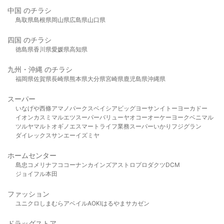
中国 のチラシ
鳥取県
島根県
岡山県
広島県
山口県
四国 のチラシ
徳島県
香川県
愛媛県
高知県
九州・沖縄 のチラシ
福岡県
佐賀県
長崎県
熊本県
大分県
宮崎県
鹿児島県
沖縄県
スーパー
いなげや
西條
アマノパークス
ベイシア
ビッグヨーサン
イトーヨーカドー
イオン
カスミ
マルエツ
スーパーバリュー
ヤオコー
オーケー
ヨークベニマル
ツルヤ
マルト
オギノ
エスマート
ライフ
業務スーパー
いかり
フジグラン
ダイレックス
サンエー
イズミヤ
ホームセンター
島忠
コメリ
ナフコ
コーナン
カインズ
アストロプロダクツ
DCM
ジョイフル本田
ファッション
ユニクロ
しまむら
アベイル
AOKI
はるやま
サカゼン
ドラッグストア