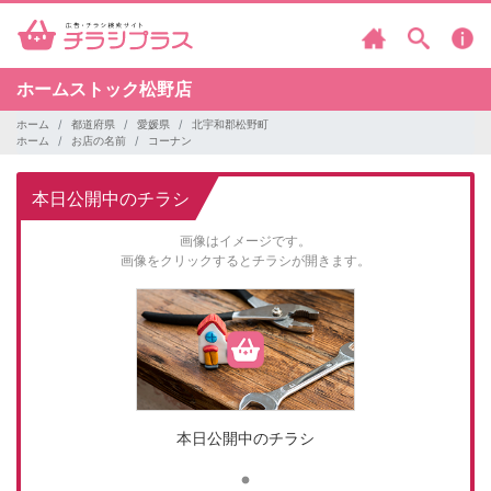
ホームストック松野店
ホーム
都道府県
愛媛県
北宇和郡松野町
ホーム
お店の名前
コーナン
本日公開中のチラシ
画像はイメージです。
画像をクリックするとチラシが開きます。
本日公開中のチラシ