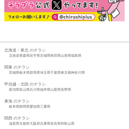
北海道・東北 のチラシ
北海道
青森県
岩手県
宮城県
秋田県
山形県
福島県
関東 のチラシ
茨城県
栃木県
群馬県
埼玉県
千葉県
東京都
神奈川県
甲信越・北陸 のチラシ
新潟県
富山県
石川県
福井県
山梨県
長野県
東海 のチラシ
岐阜県
静岡県
愛知県
三重県
関西 のチラシ
滋賀県
京都府
大阪府
兵庫県
奈良県
和歌山県