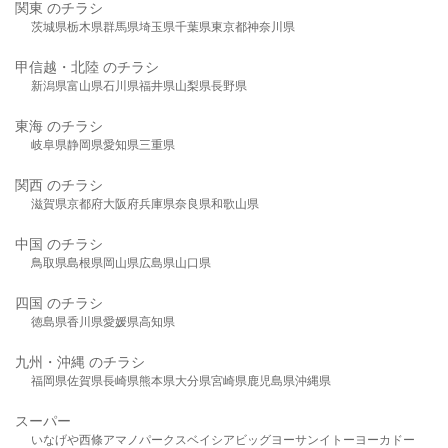
関東 のチラシ
茨城県
栃木県
群馬県
埼玉県
千葉県
東京都
神奈川県
甲信越・北陸 のチラシ
新潟県
富山県
石川県
福井県
山梨県
長野県
東海 のチラシ
岐阜県
静岡県
愛知県
三重県
関西 のチラシ
滋賀県
京都府
大阪府
兵庫県
奈良県
和歌山県
中国 のチラシ
鳥取県
島根県
岡山県
広島県
山口県
四国 のチラシ
徳島県
香川県
愛媛県
高知県
九州・沖縄 のチラシ
福岡県
佐賀県
長崎県
熊本県
大分県
宮崎県
鹿児島県
沖縄県
スーパー
いなげや
西條
アマノパークス
ベイシア
ビッグヨーサン
イトーヨーカドー