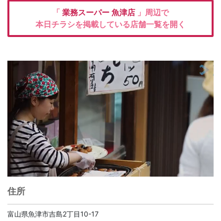
「
業務スーパー
魚津店
」周辺で
本日チラシを掲載している店舗一覧を開く
住所
富山県魚津市吉島2丁目10-17