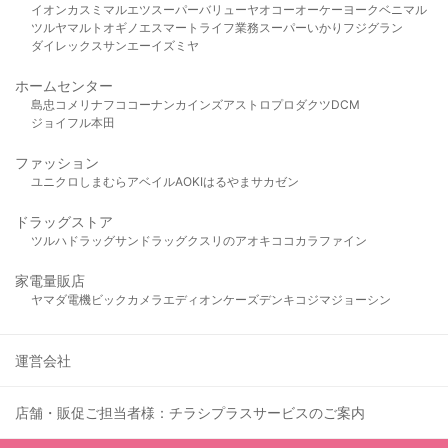
イオン
カスミ
マルエツ
スーパーバリュー
ヤオコー
オーケー
ヨークベニマル
ツルヤ
マルト
オギノ
エスマート
ライフ
業務スーパー
いかり
フジグラン
ダイレックス
サンエー
イズミヤ
ホームセンター
島忠
コメリ
ナフコ
コーナン
カインズ
アストロプロダクツ
DCM
ジョイフル本田
ファッション
ユニクロ
しまむら
アベイル
AOKI
はるやま
サカゼン
ドラッグストア
ツルハドラッグ
サンドラッグ
クスリのアオキ
ココカラファイン
家電量販店
ヤマダ電機
ビックカメラ
エディオン
ケーズデンキ
コジマ
ジョーシン
運営会社
店舗・販促ご担当者様：チラシプラスサービスのご案内