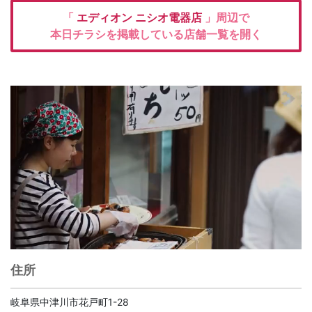
「
エディオン
ニシオ電器店
」周辺で
本日チラシを掲載している店舗一覧を開く
住所
岐阜県中津川市花戸町1-28