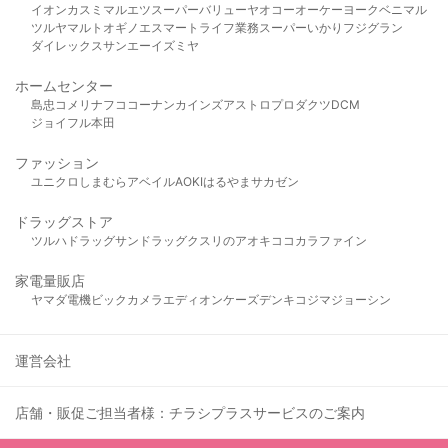
イオン
カスミ
マルエツ
スーパーバリュー
ヤオコー
オーケー
ヨークベニマル
ツルヤ
マルト
オギノ
エスマート
ライフ
業務スーパー
いかり
フジグラン
ダイレックス
サンエー
イズミヤ
ホームセンター
島忠
コメリ
ナフコ
コーナン
カインズ
アストロプロダクツ
DCM
ジョイフル本田
ファッション
ユニクロ
しまむら
アベイル
AOKI
はるやま
サカゼン
ドラッグストア
ツルハドラッグ
サンドラッグ
クスリのアオキ
ココカラファイン
家電量販店
ヤマダ電機
ビックカメラ
エディオン
ケーズデンキ
コジマ
ジョーシン
運営会社
店舗・販促ご担当者様：チラシプラスサービスのご案内