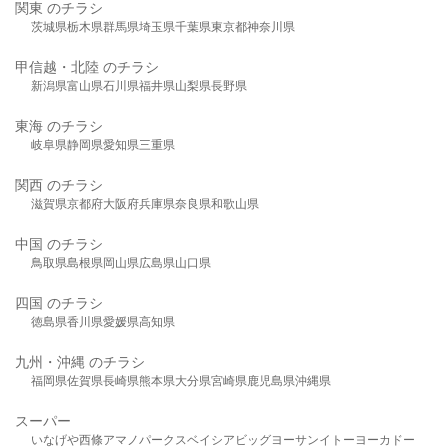
関東 のチラシ
茨城県
栃木県
群馬県
埼玉県
千葉県
東京都
神奈川県
甲信越・北陸 のチラシ
新潟県
富山県
石川県
福井県
山梨県
長野県
東海 のチラシ
岐阜県
静岡県
愛知県
三重県
関西 のチラシ
滋賀県
京都府
大阪府
兵庫県
奈良県
和歌山県
中国 のチラシ
鳥取県
島根県
岡山県
広島県
山口県
四国 のチラシ
徳島県
香川県
愛媛県
高知県
九州・沖縄 のチラシ
福岡県
佐賀県
長崎県
熊本県
大分県
宮崎県
鹿児島県
沖縄県
スーパー
いなげや
西條
アマノパークス
ベイシア
ビッグヨーサン
イトーヨーカドー