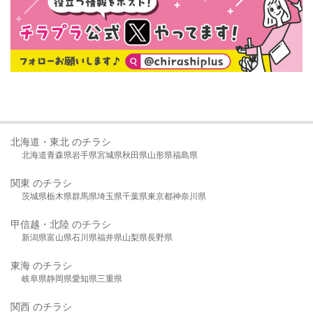
北海道・東北 のチラシ
北海道
青森県
岩手県
宮城県
秋田県
山形県
福島県
関東 のチラシ
茨城県
栃木県
群馬県
埼玉県
千葉県
東京都
神奈川県
甲信越・北陸 のチラシ
新潟県
富山県
石川県
福井県
山梨県
長野県
東海 のチラシ
岐阜県
静岡県
愛知県
三重県
関西 のチラシ