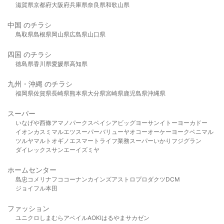
滋賀県
京都府
大阪府
兵庫県
奈良県
和歌山県
中国 のチラシ
鳥取県
島根県
岡山県
広島県
山口県
四国 のチラシ
徳島県
香川県
愛媛県
高知県
九州・沖縄 のチラシ
福岡県
佐賀県
長崎県
熊本県
大分県
宮崎県
鹿児島県
沖縄県
スーパー
いなげや
西條
アマノパークス
ベイシア
ビッグヨーサン
イトーヨーカドー
イオン
カスミ
マルエツ
スーパーバリュー
ヤオコー
オーケー
ヨークベニマル
ツルヤ
マルト
オギノ
エスマート
ライフ
業務スーパー
いかり
フジグラン
ダイレックス
サンエー
イズミヤ
ホームセンター
島忠
コメリ
ナフコ
コーナン
カインズ
アストロプロダクツ
DCM
ジョイフル本田
ファッション
ユニクロ
しまむら
アベイル
AOKI
はるやま
サカゼン