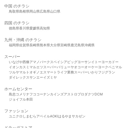
中国 のチラシ
鳥取県
島根県
岡山県
広島県
山口県
四国 のチラシ
徳島県
香川県
愛媛県
高知県
九州・沖縄 のチラシ
福岡県
佐賀県
長崎県
熊本県
大分県
宮崎県
鹿児島県
沖縄県
スーパー
いなげや
西條
アマノパークス
ベイシア
ビッグヨーサン
イトーヨーカドー
イオン
カスミ
マルエツ
スーパーバリュー
ヤオコー
オーケー
ヨークベニマル
ツルヤ
マルト
オギノ
エスマート
ライフ
業務スーパー
いかり
フジグラン
ダイレックス
サンエー
イズミヤ
ホームセンター
島忠
コメリ
ナフコ
コーナン
カインズ
アストロプロダクツ
DCM
ジョイフル本田
ファッション
ユニクロ
しまむら
アベイル
AOKI
はるやま
サカゼン
ドラッグストア