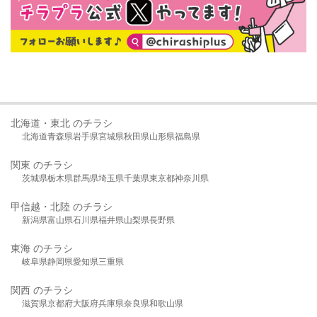
北海道・東北 のチラシ
北海道
青森県
岩手県
宮城県
秋田県
山形県
福島県
関東 のチラシ
茨城県
栃木県
群馬県
埼玉県
千葉県
東京都
神奈川県
甲信越・北陸 のチラシ
新潟県
富山県
石川県
福井県
山梨県
長野県
東海 のチラシ
岐阜県
静岡県
愛知県
三重県
関西 のチラシ
滋賀県
京都府
大阪府
兵庫県
奈良県
和歌山県