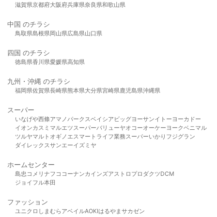
滋賀県
京都府
大阪府
兵庫県
奈良県
和歌山県
中国 のチラシ
鳥取県
島根県
岡山県
広島県
山口県
四国 のチラシ
徳島県
香川県
愛媛県
高知県
九州・沖縄 のチラシ
福岡県
佐賀県
長崎県
熊本県
大分県
宮崎県
鹿児島県
沖縄県
スーパー
いなげや
西條
アマノパークス
ベイシア
ビッグヨーサン
イトーヨーカドー
イオン
カスミ
マルエツ
スーパーバリュー
ヤオコー
オーケー
ヨークベニマル
ツルヤ
マルト
オギノ
エスマート
ライフ
業務スーパー
いかり
フジグラン
ダイレックス
サンエー
イズミヤ
ホームセンター
島忠
コメリ
ナフコ
コーナン
カインズ
アストロプロダクツ
DCM
ジョイフル本田
ファッション
ユニクロ
しまむら
アベイル
AOKI
はるやま
サカゼン