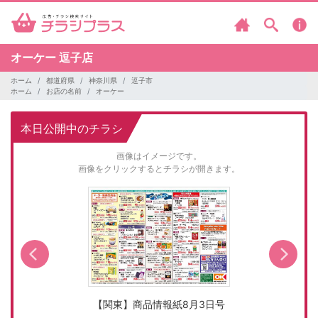
オーケー
逗子店
ホーム
都道府県
神奈川県
逗子市
ホーム
お店の名前
オーケー
本日公開中のチラシ
画像はイメージです。
画像をクリックするとチラシが開きます。
【関東】商品情報紙8月3日号