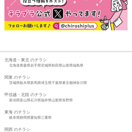
北海道・東北 のチラシ
北海道
青森県
岩手県
宮城県
秋田県
山形県
福島県
関東 のチラシ
茨城県
栃木県
群馬県
埼玉県
千葉県
東京都
神奈川県
甲信越・北陸 のチラシ
新潟県
富山県
石川県
福井県
山梨県
長野県
東海 のチラシ
岐阜県
静岡県
愛知県
三重県
関西 のチラシ