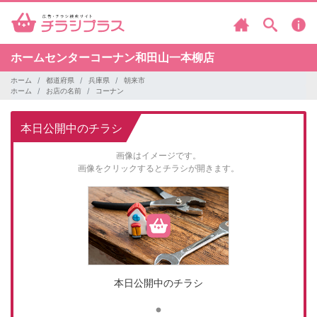
ホームセンターコーナン和田山一本柳店
ホーム
都道府県
兵庫県
朝来市
ホーム
お店の名前
コーナン
本日公開中のチラシ
画像はイメージです。
画像をクリックするとチラシが開きます。
本日公開中のチラシ