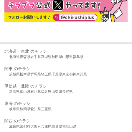
北海道・東北 のチラシ
北海道
青森県
岩手県
宮城県
秋田県
山形県
福島県
関東 のチラシ
茨城県
栃木県
群馬県
埼玉県
千葉県
東京都
神奈川県
甲信越・北陸 のチラシ
新潟県
富山県
石川県
福井県
山梨県
長野県
東海 のチラシ
岐阜県
静岡県
愛知県
三重県
関西 のチラシ
滋賀県
京都府
大阪府
兵庫県
奈良県
和歌山県