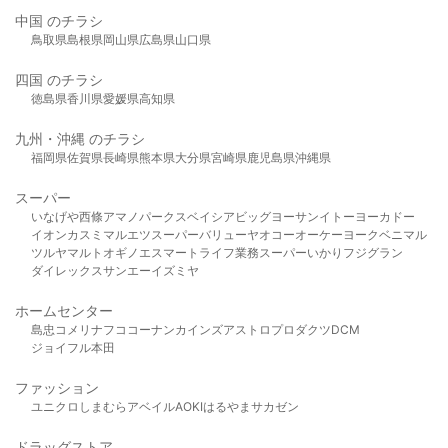
中国 のチラシ
鳥取県
島根県
岡山県
広島県
山口県
四国 のチラシ
徳島県
香川県
愛媛県
高知県
九州・沖縄 のチラシ
福岡県
佐賀県
長崎県
熊本県
大分県
宮崎県
鹿児島県
沖縄県
スーパー
いなげや
西條
アマノパークス
ベイシア
ビッグヨーサン
イトーヨーカドー
イオン
カスミ
マルエツ
スーパーバリュー
ヤオコー
オーケー
ヨークベニマル
ツルヤ
マルト
オギノ
エスマート
ライフ
業務スーパー
いかり
フジグラン
ダイレックス
サンエー
イズミヤ
ホームセンター
島忠
コメリ
ナフコ
コーナン
カインズ
アストロプロダクツ
DCM
ジョイフル本田
ファッション
ユニクロ
しまむら
アベイル
AOKI
はるやま
サカゼン
ドラッグストア