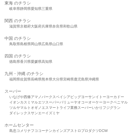
東海 のチラシ
岐阜県
静岡県
愛知県
三重県
関西 のチラシ
滋賀県
京都府
大阪府
兵庫県
奈良県
和歌山県
中国 のチラシ
鳥取県
島根県
岡山県
広島県
山口県
四国 のチラシ
徳島県
香川県
愛媛県
高知県
九州・沖縄 のチラシ
福岡県
佐賀県
長崎県
熊本県
大分県
宮崎県
鹿児島県
沖縄県
スーパー
いなげや
西條
アマノパークス
ベイシア
ビッグヨーサン
イトーヨーカドー
イオン
カスミ
マルエツ
スーパーバリュー
ヤオコー
オーケー
ヨークベニマル
ツルヤ
マルト
オギノ
エスマート
ライフ
業務スーパー
いかり
フジグラン
ダイレックス
サンエー
イズミヤ
ホームセンター
島忠
コメリ
ナフコ
コーナン
カインズ
アストロプロダクツ
DCM