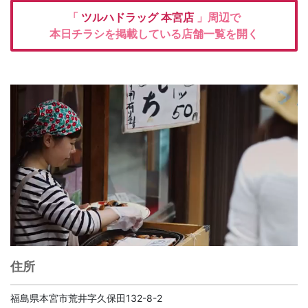
「
ツルハドラッグ
本宮店
」周辺で
本日チラシを掲載している店舗一覧を開く
住所
福島県本宮市荒井字久保田132-8-2