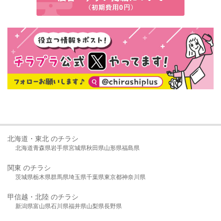
北海道・東北 のチラシ
北海道
青森県
岩手県
宮城県
秋田県
山形県
福島県
関東 のチラシ
茨城県
栃木県
群馬県
埼玉県
千葉県
東京都
神奈川県
甲信越・北陸 のチラシ
新潟県
富山県
石川県
福井県
山梨県
長野県