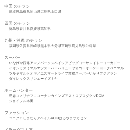
中国 のチラシ
鳥取県
島根県
岡山県
広島県
山口県
四国 のチラシ
徳島県
香川県
愛媛県
高知県
九州・沖縄 のチラシ
福岡県
佐賀県
長崎県
熊本県
大分県
宮崎県
鹿児島県
沖縄県
スーパー
いなげや
西條
アマノパークス
ベイシア
ビッグヨーサン
イトーヨーカドー
イオン
カスミ
マルエツ
スーパーバリュー
ヤオコー
オーケー
ヨークベニマル
ツルヤ
マルト
オギノ
エスマート
ライフ
業務スーパー
いかり
フジグラン
ダイレックス
サンエー
イズミヤ
ホームセンター
島忠
コメリ
ナフコ
コーナン
カインズ
アストロプロダクツ
DCM
ジョイフル本田
ファッション
ユニクロ
しまむら
アベイル
AOKI
はるやま
サカゼン
ドラッグストア