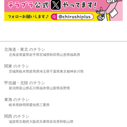
北海道・東北 のチラシ
北海道
青森県
岩手県
宮城県
秋田県
山形県
福島県
関東 のチラシ
茨城県
栃木県
群馬県
埼玉県
千葉県
東京都
神奈川県
甲信越・北陸 のチラシ
新潟県
富山県
石川県
福井県
山梨県
長野県
東海 のチラシ
岐阜県
静岡県
愛知県
三重県
関西 のチラシ
滋賀県
京都府
大阪府
兵庫県
奈良県
和歌山県