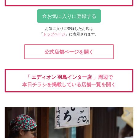
お気に入りに登録したお店は
「
トップページ
」に表示されます。
公式店舗ページを開く
「
エディオン
羽島インター店
」周辺で
本日チラシを掲載している店舗一覧を開く