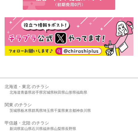
北海道・東北 のチラシ
北海道
青森県
岩手県
宮城県
秋田県
山形県
福島県
関東 のチラシ
茨城県
栃木県
群馬県
埼玉県
千葉県
東京都
神奈川県
甲信越・北陸 のチラシ
新潟県
富山県
石川県
福井県
山梨県
長野県