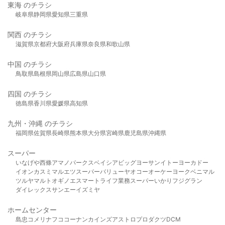
東海 のチラシ
岐阜県
静岡県
愛知県
三重県
関西 のチラシ
滋賀県
京都府
大阪府
兵庫県
奈良県
和歌山県
中国 のチラシ
鳥取県
島根県
岡山県
広島県
山口県
四国 のチラシ
徳島県
香川県
愛媛県
高知県
九州・沖縄 のチラシ
福岡県
佐賀県
長崎県
熊本県
大分県
宮崎県
鹿児島県
沖縄県
スーパー
いなげや
西條
アマノパークス
ベイシア
ビッグヨーサン
イトーヨーカドー
イオン
カスミ
マルエツ
スーパーバリュー
ヤオコー
オーケー
ヨークベニマル
ツルヤ
マルト
オギノ
エスマート
ライフ
業務スーパー
いかり
フジグラン
ダイレックス
サンエー
イズミヤ
ホームセンター
島忠
コメリ
ナフコ
コーナン
カインズ
アストロプロダクツ
DCM