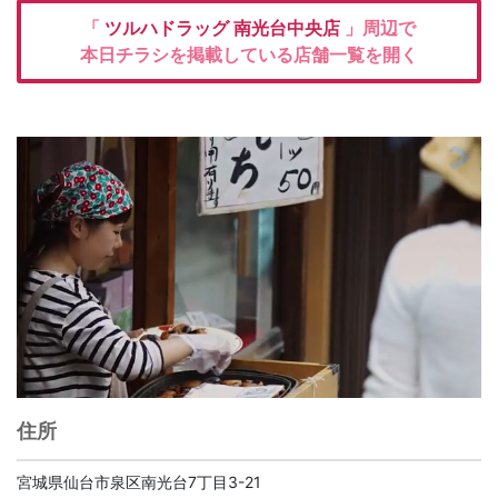
「
ツルハドラッグ
南光台中央店
」周辺で
本日チラシを掲載している店舗一覧を開く
住所
宮城県仙台市泉区南光台7丁目3-21