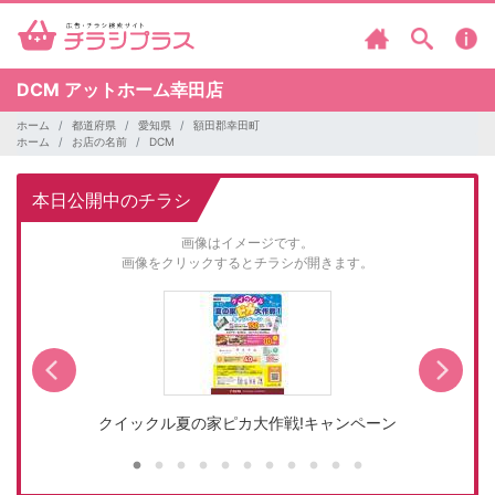
DCM
アットホーム幸田店
ホーム
都道府県
愛知県
額田郡幸田町
ホーム
お店の名前
DCM
本日公開中のチラシ
画像はイメージです。
画像をクリックするとチラシが開きます。
…
クイックル夏の家ピカ大作戦!キャンペーン