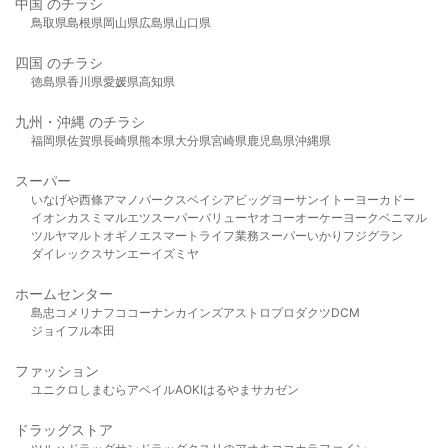
中国 のチラシ
鳥取県
島根県
岡山県
広島県
山口県
四国 のチラシ
徳島県
香川県
愛媛県
高知県
九州・沖縄 のチラシ
福岡県
佐賀県
長崎県
熊本県
大分県
宮崎県
鹿児島県
沖縄県
スーパー
いなげや
西條
アマノパークス
ベイシア
ビッグヨーサン
イトーヨーカドー
イオン
カスミ
マルエツ
スーパーバリュー
ヤオコー
オーケー
ヨークベニマル
ツルヤ
マルト
オギノ
エスマート
ライフ
業務スーパー
いかり
フジグラン
ダイレックス
サンエー
イズミヤ
ホームセンター
島忠
コメリ
ナフコ
コーナン
カインズ
アストロプロダクツ
DCM
ジョイフル本田
ファッション
ユニクロ
しまむら
アベイル
AOKI
はるやま
サカゼン
ドラッグストア