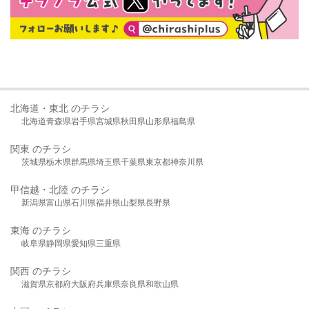
北海道・東北 のチラシ
北海道
青森県
岩手県
宮城県
秋田県
山形県
福島県
関東 のチラシ
茨城県
栃木県
群馬県
埼玉県
千葉県
東京都
神奈川県
甲信越・北陸 のチラシ
新潟県
富山県
石川県
福井県
山梨県
長野県
東海 のチラシ
岐阜県
静岡県
愛知県
三重県
関西 のチラシ
滋賀県
京都府
大阪府
兵庫県
奈良県
和歌山県