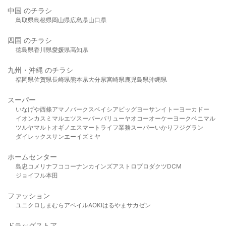
中国 のチラシ
鳥取県
島根県
岡山県
広島県
山口県
四国 のチラシ
徳島県
香川県
愛媛県
高知県
九州・沖縄 のチラシ
福岡県
佐賀県
長崎県
熊本県
大分県
宮崎県
鹿児島県
沖縄県
スーパー
いなげや
西條
アマノパークス
ベイシア
ビッグヨーサン
イトーヨーカドー
イオン
カスミ
マルエツ
スーパーバリュー
ヤオコー
オーケー
ヨークベニマル
ツルヤ
マルト
オギノ
エスマート
ライフ
業務スーパー
いかり
フジグラン
ダイレックス
サンエー
イズミヤ
ホームセンター
島忠
コメリ
ナフコ
コーナン
カインズ
アストロプロダクツ
DCM
ジョイフル本田
ファッション
ユニクロ
しまむら
アベイル
AOKI
はるやま
サカゼン
ドラッグストア