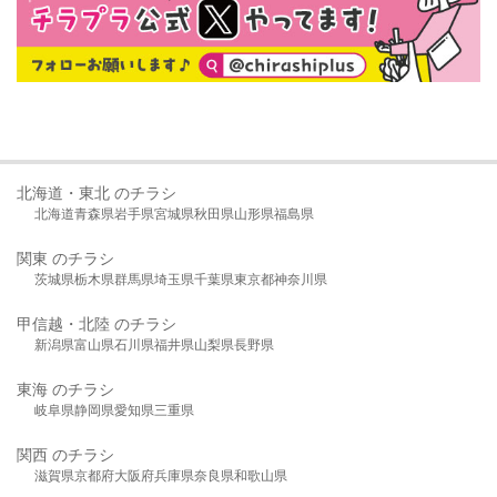
北海道・東北 のチラシ
北海道
青森県
岩手県
宮城県
秋田県
山形県
福島県
関東 のチラシ
茨城県
栃木県
群馬県
埼玉県
千葉県
東京都
神奈川県
甲信越・北陸 のチラシ
新潟県
富山県
石川県
福井県
山梨県
長野県
東海 のチラシ
岐阜県
静岡県
愛知県
三重県
関西 のチラシ
滋賀県
京都府
大阪府
兵庫県
奈良県
和歌山県