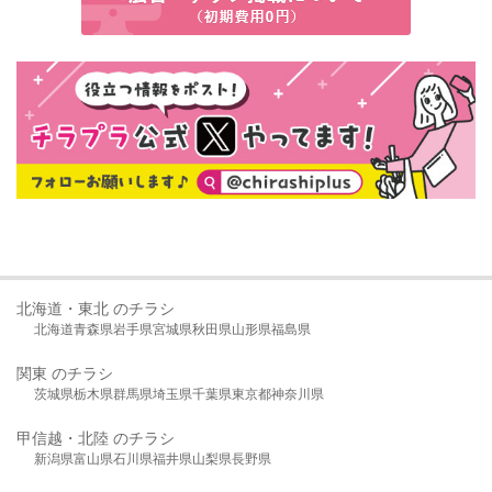
北海道・東北 のチラシ
北海道
青森県
岩手県
宮城県
秋田県
山形県
福島県
関東 のチラシ
茨城県
栃木県
群馬県
埼玉県
千葉県
東京都
神奈川県
甲信越・北陸 のチラシ
新潟県
富山県
石川県
福井県
山梨県
長野県