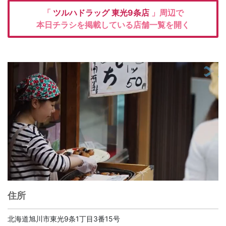
「
ツルハドラッグ
東光9条店
」周辺で
本日チラシを掲載している店舗一覧を開く
住所
北海道旭川市東光9条1丁目3番15号