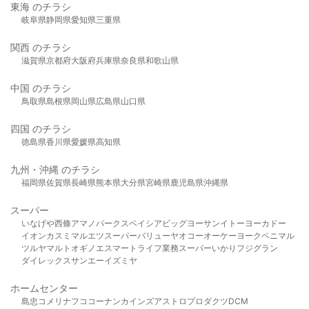
東海 のチラシ
岐阜県
静岡県
愛知県
三重県
関西 のチラシ
滋賀県
京都府
大阪府
兵庫県
奈良県
和歌山県
中国 のチラシ
鳥取県
島根県
岡山県
広島県
山口県
四国 のチラシ
徳島県
香川県
愛媛県
高知県
九州・沖縄 のチラシ
福岡県
佐賀県
長崎県
熊本県
大分県
宮崎県
鹿児島県
沖縄県
スーパー
いなげや
西條
アマノパークス
ベイシア
ビッグヨーサン
イトーヨーカドー
イオン
カスミ
マルエツ
スーパーバリュー
ヤオコー
オーケー
ヨークベニマル
ツルヤ
マルト
オギノ
エスマート
ライフ
業務スーパー
いかり
フジグラン
ダイレックス
サンエー
イズミヤ
ホームセンター
島忠
コメリ
ナフコ
コーナン
カインズ
アストロプロダクツ
DCM