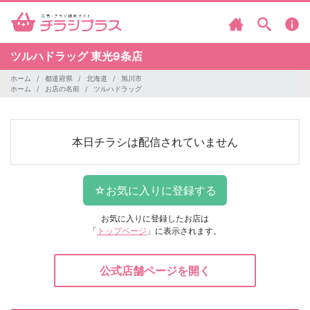
ツルハドラッグ
東光9条店
ホーム
都道府県
北海道
旭川市
ホーム
お店の名前
ツルハドラッグ
本日チラシは配信されていません
お気に入りに登録したお店は
「
トップページ
」に表示されます。
公式店舗ページを開く