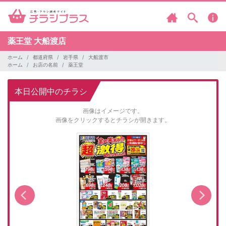
薬王堂
大船渡店
ホーム
都道府県
岩手県
大船渡市
ホーム
お店の名前
薬王堂
本日公開中のチラシ
画像はイメージです。
画像をクリックするとチラシが開きます。