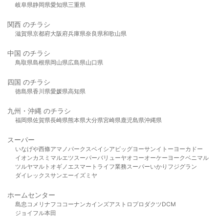
岐阜県
静岡県
愛知県
三重県
関西 のチラシ
滋賀県
京都府
大阪府
兵庫県
奈良県
和歌山県
中国 のチラシ
鳥取県
島根県
岡山県
広島県
山口県
四国 のチラシ
徳島県
香川県
愛媛県
高知県
九州・沖縄 のチラシ
福岡県
佐賀県
長崎県
熊本県
大分県
宮崎県
鹿児島県
沖縄県
スーパー
いなげや
西條
アマノパークス
ベイシア
ビッグヨーサン
イトーヨーカドー
イオン
カスミ
マルエツ
スーパーバリュー
ヤオコー
オーケー
ヨークベニマル
ツルヤ
マルト
オギノ
エスマート
ライフ
業務スーパー
いかり
フジグラン
ダイレックス
サンエー
イズミヤ
ホームセンター
島忠
コメリ
ナフコ
コーナン
カインズ
アストロプロダクツ
DCM
ジョイフル本田