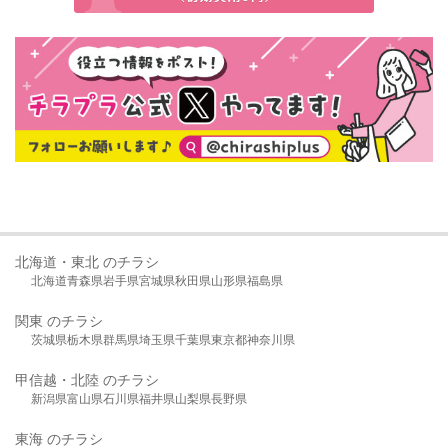
北海道・東北 のチラシ
北海道
青森県
岩手県
宮城県
秋田県
山形県
福島県
関東 のチラシ
茨城県
栃木県
群馬県
埼玉県
千葉県
東京都
神奈川県
甲信越・北陸 のチラシ
新潟県
富山県
石川県
福井県
山梨県
長野県
東海 のチラシ