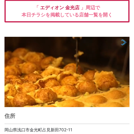
「
エディオン
金光店
」周辺で
本日チラシを掲載している店舗一覧を開く
住所
岡山県浅口市金光町占見新田702-11