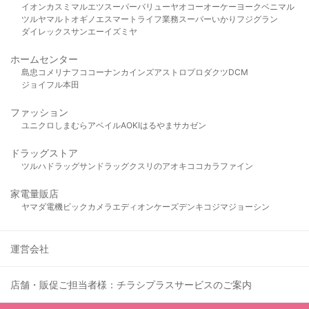
イオン
カスミ
マルエツ
スーパーバリュー
ヤオコー
オーケー
ヨークベニマル
ツルヤ
マルト
オギノ
エスマート
ライフ
業務スーパー
いかり
フジグラン
ダイレックス
サンエー
イズミヤ
ホームセンター
島忠
コメリ
ナフコ
コーナン
カインズ
アストロプロダクツ
DCM
ジョイフル本田
ファッション
ユニクロ
しまむら
アベイル
AOKI
はるやま
サカゼン
ドラッグストア
ツルハドラッグ
サンドラッグ
クスリのアオキ
ココカラファイン
家電量販店
ヤマダ電機
ビックカメラ
エディオン
ケーズデンキ
コジマ
ジョーシン
運営会社
店舗・販促ご担当者様：チラシプラスサービスのご案内