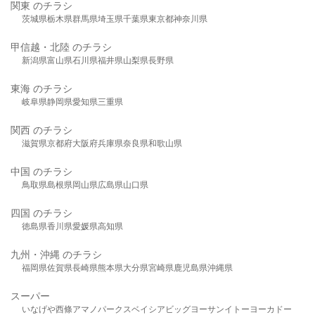
関東 のチラシ
茨城県
栃木県
群馬県
埼玉県
千葉県
東京都
神奈川県
甲信越・北陸 のチラシ
新潟県
富山県
石川県
福井県
山梨県
長野県
東海 のチラシ
岐阜県
静岡県
愛知県
三重県
関西 のチラシ
滋賀県
京都府
大阪府
兵庫県
奈良県
和歌山県
中国 のチラシ
鳥取県
島根県
岡山県
広島県
山口県
四国 のチラシ
徳島県
香川県
愛媛県
高知県
九州・沖縄 のチラシ
福岡県
佐賀県
長崎県
熊本県
大分県
宮崎県
鹿児島県
沖縄県
スーパー
いなげや
西條
アマノパークス
ベイシア
ビッグヨーサン
イトーヨーカドー