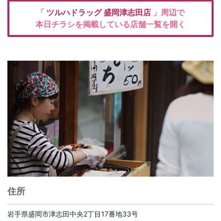
「
ツルハドラッグ
盛岡津志田店
」周辺で
本日チラシを掲載している店舗一覧を開く
住所
岩手県盛岡市津志田中央2丁目17番地33号