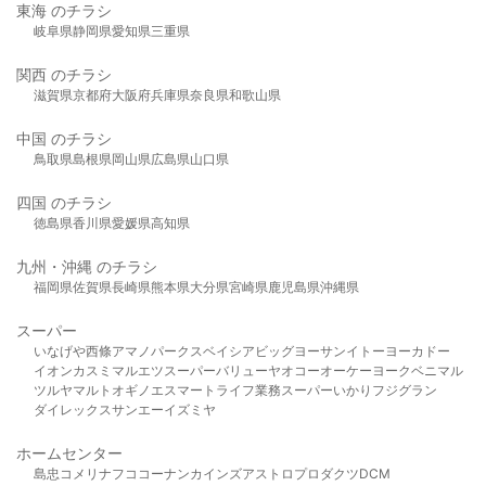
東海 のチラシ
岐阜県
静岡県
愛知県
三重県
関西 のチラシ
滋賀県
京都府
大阪府
兵庫県
奈良県
和歌山県
中国 のチラシ
鳥取県
島根県
岡山県
広島県
山口県
四国 のチラシ
徳島県
香川県
愛媛県
高知県
九州・沖縄 のチラシ
福岡県
佐賀県
長崎県
熊本県
大分県
宮崎県
鹿児島県
沖縄県
スーパー
いなげや
西條
アマノパークス
ベイシア
ビッグヨーサン
イトーヨーカドー
イオン
カスミ
マルエツ
スーパーバリュー
ヤオコー
オーケー
ヨークベニマル
ツルヤ
マルト
オギノ
エスマート
ライフ
業務スーパー
いかり
フジグラン
ダイレックス
サンエー
イズミヤ
ホームセンター
島忠
コメリ
ナフコ
コーナン
カインズ
アストロプロダクツ
DCM