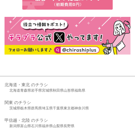
北海道・東北 のチラシ
北海道
青森県
岩手県
宮城県
秋田県
山形県
福島県
関東 のチラシ
茨城県
栃木県
群馬県
埼玉県
千葉県
東京都
神奈川県
甲信越・北陸 のチラシ
新潟県
富山県
石川県
福井県
山梨県
長野県