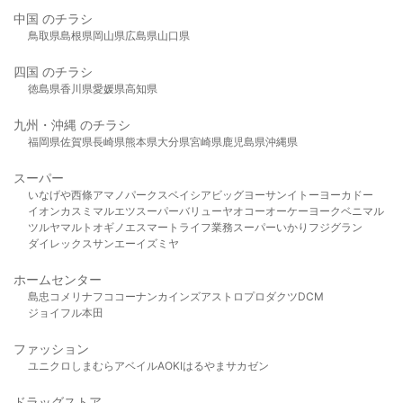
中国 のチラシ
鳥取県
島根県
岡山県
広島県
山口県
四国 のチラシ
徳島県
香川県
愛媛県
高知県
九州・沖縄 のチラシ
福岡県
佐賀県
長崎県
熊本県
大分県
宮崎県
鹿児島県
沖縄県
スーパー
いなげや
西條
アマノパークス
ベイシア
ビッグヨーサン
イトーヨーカドー
イオン
カスミ
マルエツ
スーパーバリュー
ヤオコー
オーケー
ヨークベニマル
ツルヤ
マルト
オギノ
エスマート
ライフ
業務スーパー
いかり
フジグラン
ダイレックス
サンエー
イズミヤ
ホームセンター
島忠
コメリ
ナフコ
コーナン
カインズ
アストロプロダクツ
DCM
ジョイフル本田
ファッション
ユニクロ
しまむら
アベイル
AOKI
はるやま
サカゼン
ドラッグストア