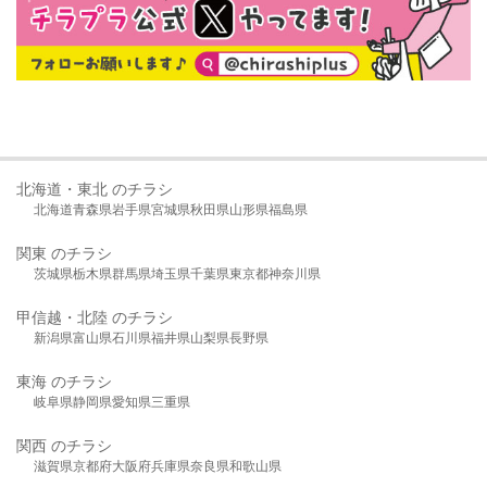
北海道・東北 のチラシ
北海道
青森県
岩手県
宮城県
秋田県
山形県
福島県
関東 のチラシ
茨城県
栃木県
群馬県
埼玉県
千葉県
東京都
神奈川県
甲信越・北陸 のチラシ
新潟県
富山県
石川県
福井県
山梨県
長野県
東海 のチラシ
岐阜県
静岡県
愛知県
三重県
関西 のチラシ
滋賀県
京都府
大阪府
兵庫県
奈良県
和歌山県