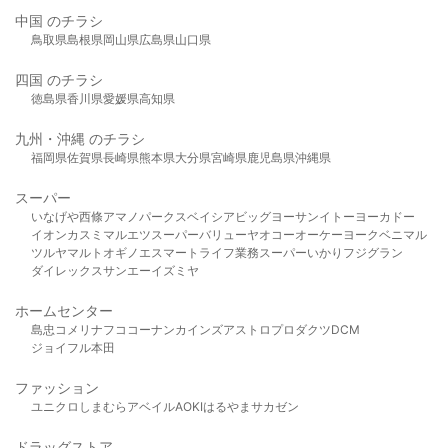
中国 のチラシ
鳥取県
島根県
岡山県
広島県
山口県
四国 のチラシ
徳島県
香川県
愛媛県
高知県
九州・沖縄 のチラシ
福岡県
佐賀県
長崎県
熊本県
大分県
宮崎県
鹿児島県
沖縄県
スーパー
いなげや
西條
アマノパークス
ベイシア
ビッグヨーサン
イトーヨーカドー
イオン
カスミ
マルエツ
スーパーバリュー
ヤオコー
オーケー
ヨークベニマル
ツルヤ
マルト
オギノ
エスマート
ライフ
業務スーパー
いかり
フジグラン
ダイレックス
サンエー
イズミヤ
ホームセンター
島忠
コメリ
ナフコ
コーナン
カインズ
アストロプロダクツ
DCM
ジョイフル本田
ファッション
ユニクロ
しまむら
アベイル
AOKI
はるやま
サカゼン
ドラッグストア