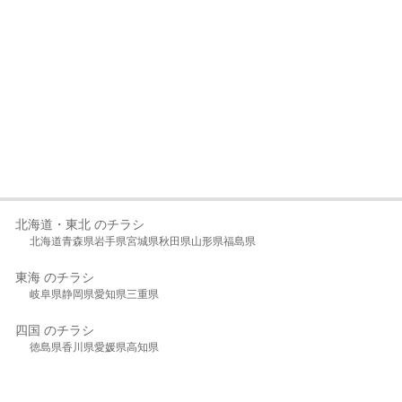
北海道・東北 のチラシ
北海道
青森県
岩手県
宮城県
秋田県
山形県
福島県
東海 のチラシ
岐阜県
静岡県
愛知県
三重県
四国 のチラシ
徳島県
香川県
愛媛県
高知県