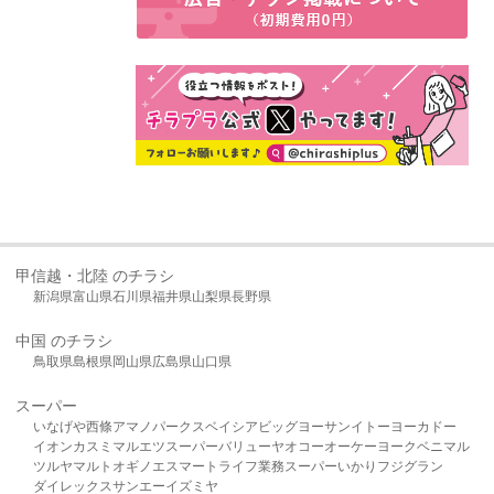
甲信越・北陸 のチラシ
新潟県
富山県
石川県
福井県
山梨県
長野県
中国 のチラシ
鳥取県
島根県
岡山県
広島県
山口県
スーパー
いなげや
西條
アマノパークス
ベイシア
ビッグヨーサン
イトーヨーカドー
イオン
カスミ
マルエツ
スーパーバリュー
ヤオコー
オーケー
ヨークベニマル
ツルヤ
マルト
オギノ
エスマート
ライフ
業務スーパー
いかり
フジグラン
ダイレックス
サンエー
イズミヤ