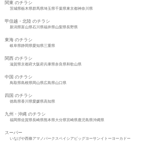
関東 のチラシ
茨城県
栃木県
群馬県
埼玉県
千葉県
東京都
神奈川県
甲信越・北陸 のチラシ
新潟県
富山県
石川県
福井県
山梨県
長野県
東海 のチラシ
岐阜県
静岡県
愛知県
三重県
関西 のチラシ
滋賀県
京都府
大阪府
兵庫県
奈良県
和歌山県
中国 のチラシ
鳥取県
島根県
岡山県
広島県
山口県
四国 のチラシ
徳島県
香川県
愛媛県
高知県
九州・沖縄 のチラシ
福岡県
佐賀県
長崎県
熊本県
大分県
宮崎県
鹿児島県
沖縄県
スーパー
いなげや
西條
アマノパークス
ベイシア
ビッグヨーサン
イトーヨーカドー