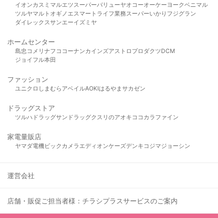
イオン
カスミ
マルエツ
スーパーバリュー
ヤオコー
オーケー
ヨークベニマル
ツルヤ
マルト
オギノ
エスマート
ライフ
業務スーパー
いかり
フジグラン
ダイレックス
サンエー
イズミヤ
ホームセンター
島忠
コメリ
ナフコ
コーナン
カインズ
アストロプロダクツ
DCM
ジョイフル本田
ファッション
ユニクロ
しまむら
アベイル
AOKI
はるやま
サカゼン
ドラッグストア
ツルハドラッグ
サンドラッグ
クスリのアオキ
ココカラファイン
家電量販店
ヤマダ電機
ビックカメラ
エディオン
ケーズデンキ
コジマ
ジョーシン
運営会社
店舗・販促ご担当者様：チラシプラスサービスのご案内