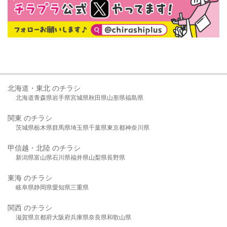
北海道・東北 のチラシ
北海道
青森県
岩手県
宮城県
秋田県
山形県
福島県
関東 のチラシ
茨城県
栃木県
群馬県
埼玉県
千葉県
東京都
神奈川県
甲信越・北陸 のチラシ
新潟県
富山県
石川県
福井県
山梨県
長野県
東海 のチラシ
岐阜県
静岡県
愛知県
三重県
関西 のチラシ
滋賀県
京都府
大阪府
兵庫県
奈良県
和歌山県