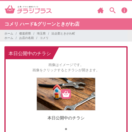
コメリ
ハード&グリーンときがわ店
ホーム
都道府県
埼玉県
比企郡ときがわ町
ホーム
お店の名前
コメリ
本日公開中のチラシ
画像はイメージです。
画像をクリックするとチラシが開きます。
本日公開中のチラシ