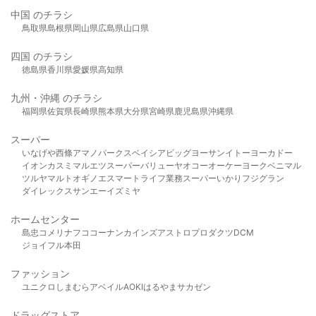
中国 のチラシ
鳥取県
島根県
岡山県
広島県
山口県
四国 のチラシ
徳島県
香川県
愛媛県
高知県
九州・沖縄 のチラシ
福岡県
佐賀県
長崎県
熊本県
大分県
宮崎県
鹿児島県
沖縄県
スーパー
いなげや
西條
アマノパークス
ベイシア
ビッグヨーサン
イトーヨーカドー
イオン
カスミ
マルエツ
スーパーバリュー
ヤオコー
オーケー
ヨークベニマル
ツルヤ
マルト
オギノ
エスマート
ライフ
業務スーパー
いかり
フジグラン
ダイレックス
サンエー
イズミヤ
ホームセンター
島忠
コメリ
ナフコ
コーナン
カインズ
アストロプロダクツ
DCM
ジョイフル本田
ファッション
ユニクロ
しまむら
アベイル
AOKI
はるやま
サカゼン
ドラッグストア