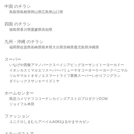
中国 のチラシ
鳥取県
島根県
岡山県
広島県
山口県
四国 のチラシ
徳島県
香川県
愛媛県
高知県
九州・沖縄 のチラシ
福岡県
佐賀県
長崎県
熊本県
大分県
宮崎県
鹿児島県
沖縄県
スーパー
いなげや
西條
アマノパークス
ベイシア
ビッグヨーサン
イトーヨーカドー
イオン
カスミ
マルエツ
スーパーバリュー
ヤオコー
オーケー
ヨークベニマル
ツルヤ
マルト
オギノ
エスマート
ライフ
業務スーパー
いかり
フジグラン
ダイレックス
サンエー
イズミヤ
ホームセンター
島忠
コメリ
ナフコ
コーナン
カインズ
アストロプロダクツ
DCM
ジョイフル本田
ファッション
ユニクロ
しまむら
アベイル
AOKI
はるやま
サカゼン
ドラッグストア