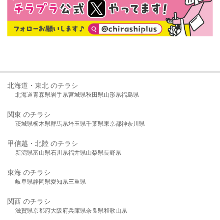
北海道・東北 のチラシ
北海道
青森県
岩手県
宮城県
秋田県
山形県
福島県
関東 のチラシ
茨城県
栃木県
群馬県
埼玉県
千葉県
東京都
神奈川県
甲信越・北陸 のチラシ
新潟県
富山県
石川県
福井県
山梨県
長野県
東海 のチラシ
岐阜県
静岡県
愛知県
三重県
関西 のチラシ
滋賀県
京都府
大阪府
兵庫県
奈良県
和歌山県