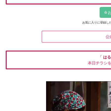
お気に入りに登録し
公
「
はる
本日チラシ