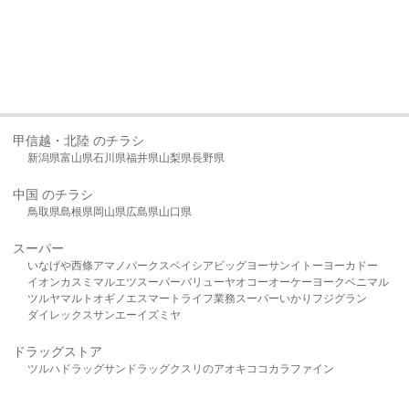
甲信越・北陸 のチラシ
新潟県
富山県
石川県
福井県
山梨県
長野県
中国 のチラシ
鳥取県
島根県
岡山県
広島県
山口県
スーパー
いなげや
西條
アマノパークス
ベイシア
ビッグヨーサン
イトーヨーカドー
イオン
カスミ
マルエツ
スーパーバリュー
ヤオコー
オーケー
ヨークベニマル
ツルヤ
マルト
オギノ
エスマート
ライフ
業務スーパー
いかり
フジグラン
ダイレックス
サンエー
イズミヤ
ドラッグストア
ツルハドラッグ
サンドラッグ
クスリのアオキ
ココカラファイン