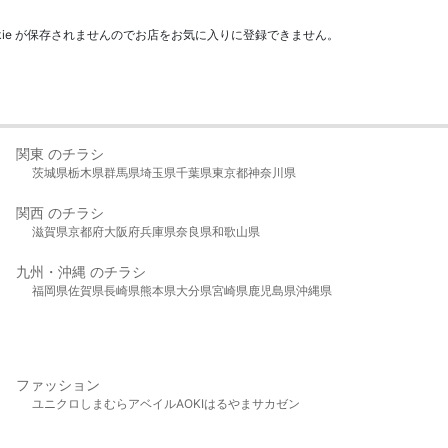
kie が保存されませんのでお店をお気に入りに登録できません。
関東 のチラシ
茨城県
栃木県
群馬県
埼玉県
千葉県
東京都
神奈川県
関西 のチラシ
滋賀県
京都府
大阪府
兵庫県
奈良県
和歌山県
九州・沖縄 のチラシ
福岡県
佐賀県
長崎県
熊本県
大分県
宮崎県
鹿児島県
沖縄県
ファッション
ユニクロ
しまむら
アベイル
AOKI
はるやま
サカゼン