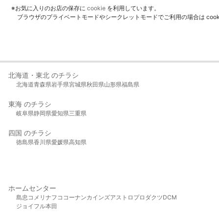
※お気に入りのお店の保存に
cookie
を利用しています。
ブラウザのプライベートモードやシークレットモードでご利用の場合は coo
北海道・東北 のチラシ
北海道
青森県
岩手県
宮城県
秋田県
山形県
福島県
東海 のチラシ
岐阜県
静岡県
愛知県
三重県
四国 のチラシ
徳島県
香川県
愛媛県
高知県
ホームセンター
島忠
コメリ
ナフコ
コーナン
カインズ
アストロプロダクツ
DCM
ジョイフル本田