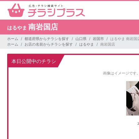
南岩国店
はるやま
ホーム
都道府県からチラシを探す
山口県
岩国市
はるやま 南岩国
ホーム
お店の名前からチラシを探す
はるやま
南岩国店
本日公開中のチラシ
画像はイメージです