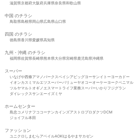
滋賀県
京都府
大阪府
兵庫県
奈良県
和歌山県
中国 のチラシ
鳥取県
島根県
岡山県
広島県
山口県
四国 のチラシ
徳島県
香川県
愛媛県
高知県
九州・沖縄 のチラシ
福岡県
佐賀県
長崎県
熊本県
大分県
宮崎県
鹿児島県
沖縄県
スーパー
いなげや
西條
アマノパークス
ベイシア
ビッグヨーサン
イトーヨーカドー
イオン
カスミ
マルエツ
スーパーバリュー
ヤオコー
オーケー
ヨークベニマル
ツルヤ
マルト
オギノ
エスマート
ライフ
業務スーパー
いかり
フジグラン
ダイレックス
サンエー
イズミヤ
ホームセンター
島忠
コメリ
ナフコ
コーナン
カインズ
アストロプロダクツ
DCM
ジョイフル本田
ファッション
ユニクロ
しまむら
アベイル
AOKI
はるやま
サカゼン