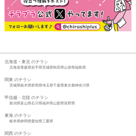
北海道・東北 のチラシ
北海道
青森県
岩手県
宮城県
秋田県
山形県
福島県
関東 のチラシ
茨城県
栃木県
群馬県
埼玉県
千葉県
東京都
神奈川県
甲信越・北陸 のチラシ
新潟県
富山県
石川県
福井県
山梨県
長野県
東海 のチラシ
岐阜県
静岡県
愛知県
三重県
関西 のチラシ