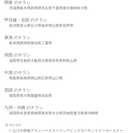
関東 のチラシ
茨城県
栃木県
群馬県
埼玉県
千葉県
東京都
神奈川県
甲信越・北陸 のチラシ
新潟県
富山県
石川県
福井県
山梨県
長野県
東海 のチラシ
岐阜県
静岡県
愛知県
三重県
関西 のチラシ
滋賀県
京都府
大阪府
兵庫県
奈良県
和歌山県
中国 のチラシ
鳥取県
島根県
岡山県
広島県
山口県
四国 のチラシ
徳島県
香川県
愛媛県
高知県
九州・沖縄 のチラシ
福岡県
佐賀県
長崎県
熊本県
大分県
宮崎県
鹿児島県
沖縄県
スーパー
いなげや
西條
アマノパークス
ベイシア
ビッグヨーサン
イトーヨーカドー