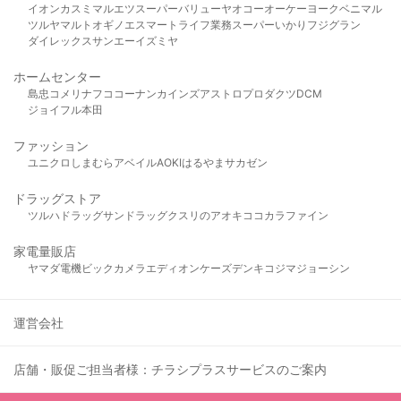
イオン
カスミ
マルエツ
スーパーバリュー
ヤオコー
オーケー
ヨークベニマル
ツルヤ
マルト
オギノ
エスマート
ライフ
業務スーパー
いかり
フジグラン
ダイレックス
サンエー
イズミヤ
ホームセンター
島忠
コメリ
ナフコ
コーナン
カインズ
アストロプロダクツ
DCM
ジョイフル本田
ファッション
ユニクロ
しまむら
アベイル
AOKI
はるやま
サカゼン
ドラッグストア
ツルハドラッグ
サンドラッグ
クスリのアオキ
ココカラファイン
家電量販店
ヤマダ電機
ビックカメラ
エディオン
ケーズデンキ
コジマ
ジョーシン
運営会社
店舗・販促ご担当者様：チラシプラスサービスのご案内