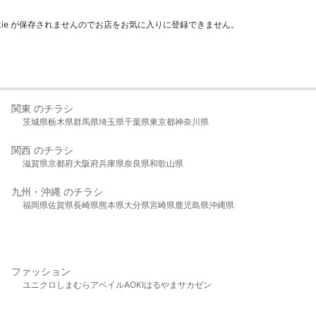
kie が保存されませんのでお店をお気に入りに登録できません。
関東 のチラシ
茨城県
栃木県
群馬県
埼玉県
千葉県
東京都
神奈川県
関西 のチラシ
滋賀県
京都府
大阪府
兵庫県
奈良県
和歌山県
九州・沖縄 のチラシ
福岡県
佐賀県
長崎県
熊本県
大分県
宮崎県
鹿児島県
沖縄県
ファッション
ユニクロ
しまむら
アベイル
AOKI
はるやま
サカゼン