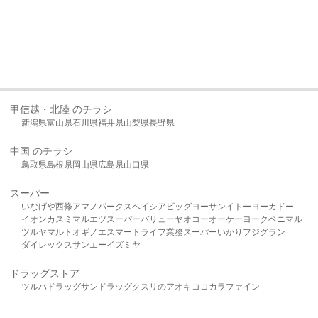
甲信越・北陸 のチラシ
新潟県
富山県
石川県
福井県
山梨県
長野県
中国 のチラシ
鳥取県
島根県
岡山県
広島県
山口県
スーパー
いなげや
西條
アマノパークス
ベイシア
ビッグヨーサン
イトーヨーカドー
イオン
カスミ
マルエツ
スーパーバリュー
ヤオコー
オーケー
ヨークベニマル
ツルヤ
マルト
オギノ
エスマート
ライフ
業務スーパー
いかり
フジグラン
ダイレックス
サンエー
イズミヤ
ドラッグストア
ツルハドラッグ
サンドラッグ
クスリのアオキ
ココカラファイン