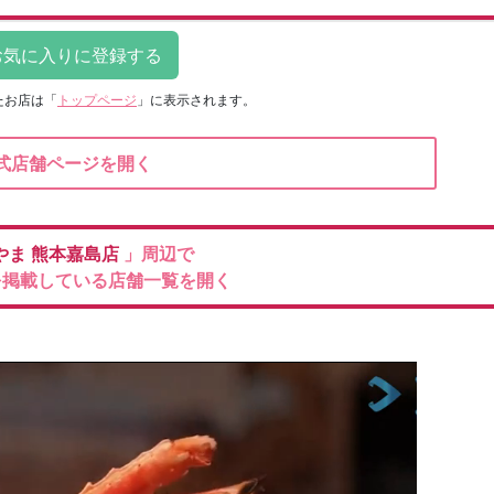
たお店は
「
トップページ
」に表示されます。
式店舗ページを開く
やま
熊本嘉島店
」周辺で
を掲載している店舗一覧を開く