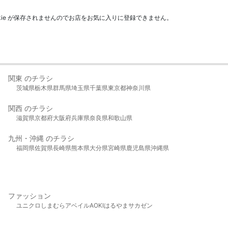
kie が保存されませんのでお店をお気に入りに登録できません。
関東 のチラシ
茨城県
栃木県
群馬県
埼玉県
千葉県
東京都
神奈川県
関西 のチラシ
滋賀県
京都府
大阪府
兵庫県
奈良県
和歌山県
九州・沖縄 のチラシ
福岡県
佐賀県
長崎県
熊本県
大分県
宮崎県
鹿児島県
沖縄県
ファッション
ユニクロ
しまむら
アベイル
AOKI
はるやま
サカゼン