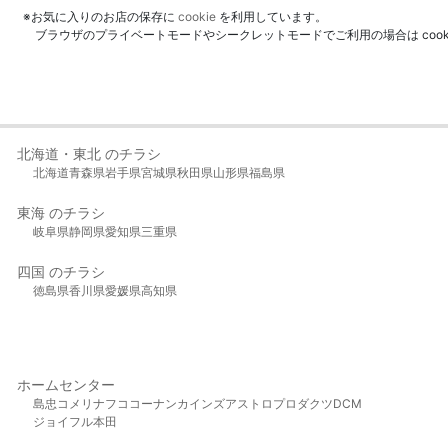
※お気に入りのお店の保存に
cookie
を利用しています。
ブラウザのプライベートモードやシークレットモードでご利用の場合は coo
北海道・東北 のチラシ
北海道
青森県
岩手県
宮城県
秋田県
山形県
福島県
東海 のチラシ
岐阜県
静岡県
愛知県
三重県
四国 のチラシ
徳島県
香川県
愛媛県
高知県
ホームセンター
島忠
コメリ
ナフコ
コーナン
カインズ
アストロプロダクツ
DCM
ジョイフル本田