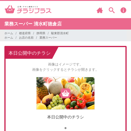
業務スーパー
清水町徳倉店
ホーム
都道府県
静岡県
駿東郡清水町
ホーム
お店の名前
業務スーパー
本日公開中のチラシ
画像はイメージです。
画像をクリックするとチラシが開きます。
本日公開中のチラシ