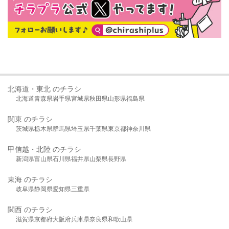
北海道・東北 のチラシ
北海道
青森県
岩手県
宮城県
秋田県
山形県
福島県
関東 のチラシ
茨城県
栃木県
群馬県
埼玉県
千葉県
東京都
神奈川県
甲信越・北陸 のチラシ
新潟県
富山県
石川県
福井県
山梨県
長野県
東海 のチラシ
岐阜県
静岡県
愛知県
三重県
関西 のチラシ
滋賀県
京都府
大阪府
兵庫県
奈良県
和歌山県