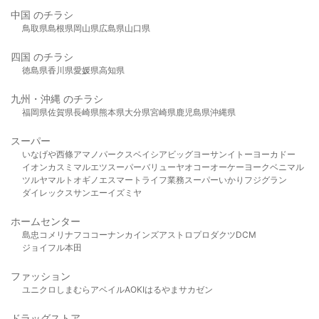
中国 のチラシ
鳥取県
島根県
岡山県
広島県
山口県
四国 のチラシ
徳島県
香川県
愛媛県
高知県
九州・沖縄 のチラシ
福岡県
佐賀県
長崎県
熊本県
大分県
宮崎県
鹿児島県
沖縄県
スーパー
いなげや
西條
アマノパークス
ベイシア
ビッグヨーサン
イトーヨーカドー
イオン
カスミ
マルエツ
スーパーバリュー
ヤオコー
オーケー
ヨークベニマル
ツルヤ
マルト
オギノ
エスマート
ライフ
業務スーパー
いかり
フジグラン
ダイレックス
サンエー
イズミヤ
ホームセンター
島忠
コメリ
ナフコ
コーナン
カインズ
アストロプロダクツ
DCM
ジョイフル本田
ファッション
ユニクロ
しまむら
アベイル
AOKI
はるやま
サカゼン
ドラッグストア