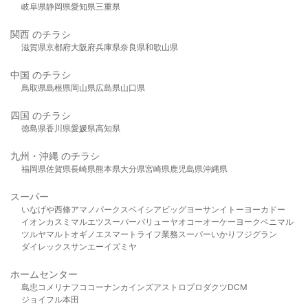
岐阜県
静岡県
愛知県
三重県
関西 のチラシ
滋賀県
京都府
大阪府
兵庫県
奈良県
和歌山県
中国 のチラシ
鳥取県
島根県
岡山県
広島県
山口県
四国 のチラシ
徳島県
香川県
愛媛県
高知県
九州・沖縄 のチラシ
福岡県
佐賀県
長崎県
熊本県
大分県
宮崎県
鹿児島県
沖縄県
スーパー
いなげや
西條
アマノパークス
ベイシア
ビッグヨーサン
イトーヨーカドー
イオン
カスミ
マルエツ
スーパーバリュー
ヤオコー
オーケー
ヨークベニマル
ツルヤ
マルト
オギノ
エスマート
ライフ
業務スーパー
いかり
フジグラン
ダイレックス
サンエー
イズミヤ
ホームセンター
島忠
コメリ
ナフコ
コーナン
カインズ
アストロプロダクツ
DCM
ジョイフル本田