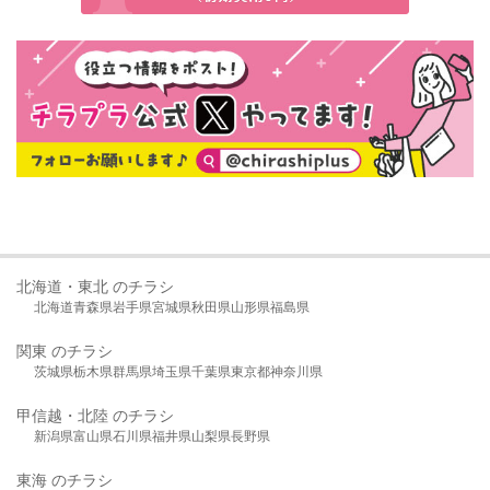
北海道・東北 のチラシ
北海道
青森県
岩手県
宮城県
秋田県
山形県
福島県
関東 のチラシ
茨城県
栃木県
群馬県
埼玉県
千葉県
東京都
神奈川県
甲信越・北陸 のチラシ
新潟県
富山県
石川県
福井県
山梨県
長野県
東海 のチラシ