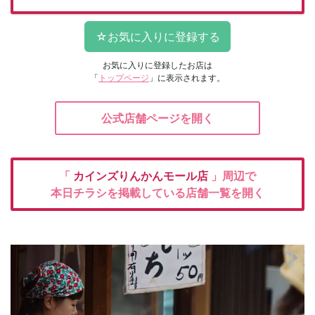
お気に入りに登録したお店は
「
トップページ
」に表示されます。
公式店舗ページを開く
「
カインズりんかんモール店
」周辺で
本日チラシを掲載している店舗一覧を開く