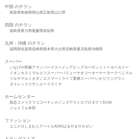
中国 のチラシ
鳥取県
島根県
岡山県
広島県
山口県
四国 のチラシ
徳島県
香川県
愛媛県
高知県
九州・沖縄 のチラシ
福岡県
佐賀県
長崎県
熊本県
大分県
宮崎県
鹿児島県
沖縄県
スーパー
いなげや
西條
アマノパークス
ベイシア
ビッグヨーサン
イトーヨーカドー
イオン
カスミ
マルエツ
スーパーバリュー
ヤオコー
オーケー
ヨークベニマル
ツルヤ
マルト
オギノ
エスマート
ライフ
業務スーパー
いかり
フジグラン
ダイレックス
サンエー
イズミヤ
ホームセンター
島忠
コメリ
ナフコ
コーナン
カインズ
アストロプロダクツ
DCM
ジョイフル本田
ファッション
ユニクロ
しまむら
アベイル
AOKI
はるやま
サカゼン
ドラッグストア