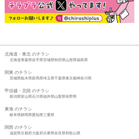
北海道・東北 のチラシ
北海道
青森県
岩手県
宮城県
秋田県
山形県
福島県
関東 のチラシ
茨城県
栃木県
群馬県
埼玉県
千葉県
東京都
神奈川県
甲信越・北陸 のチラシ
新潟県
富山県
石川県
福井県
山梨県
長野県
東海 のチラシ
岐阜県
静岡県
愛知県
三重県
関西 のチラシ
滋賀県
京都府
大阪府
兵庫県
奈良県
和歌山県