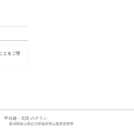
ことをご理
甲信越・北陸 のチラシ
新潟県
富山県
石川県
福井県
山梨県
長野県