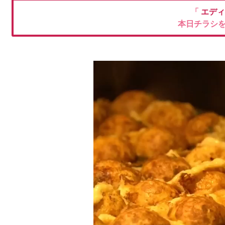
「
エデ
本日チラシ