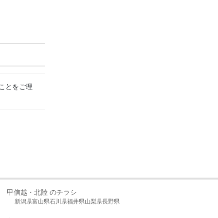
ことをご理
甲信越・北陸 のチラシ
新潟県
富山県
石川県
福井県
山梨県
長野県