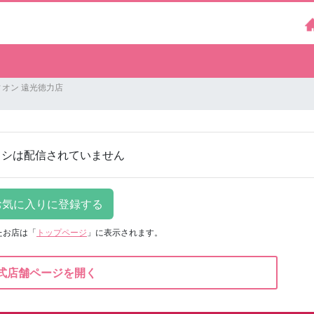
ィオン 遠光徳力店
ラシは配信されていません
たお店は
「
トップページ
」に表示されます。
式店舗ページを開く