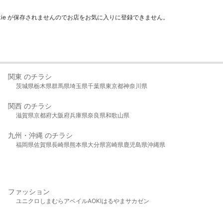
kie が保存されませんのでお店をお気に入りに登録できません。
関東 のチラシ
茨城県
栃木県
群馬県
埼玉県
千葉県
東京都
神奈川県
関西 のチラシ
滋賀県
京都府
大阪府
兵庫県
奈良県
和歌山県
九州・沖縄 のチラシ
福岡県
佐賀県
長崎県
熊本県
大分県
宮崎県
鹿児島県
沖縄県
ファッション
ユニクロ
しまむら
アベイル
AOKI
はるやま
サカゼン