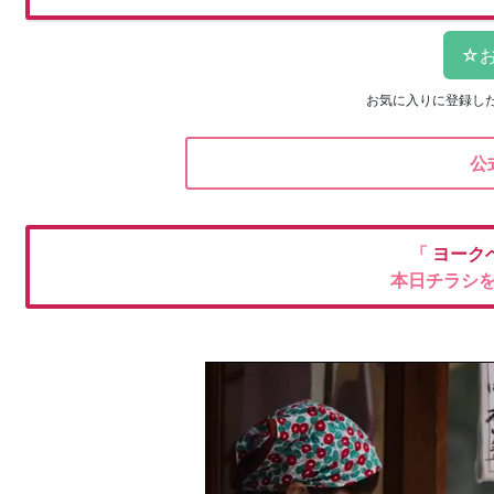
お気に入りに登録し
公
「
ヨーク
本日チラシ