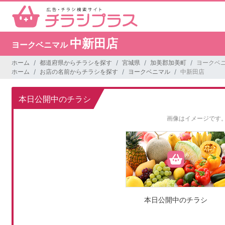
中新田店
ヨークベニマル
ホーム
都道府県からチラシを探す
宮城県
加美郡加美町
ヨークベニ
ホーム
お店の名前からチラシを探す
ヨークベニマル
中新田店
本日公開中のチラシ
画像はイメージです
本日公開中のチラシ