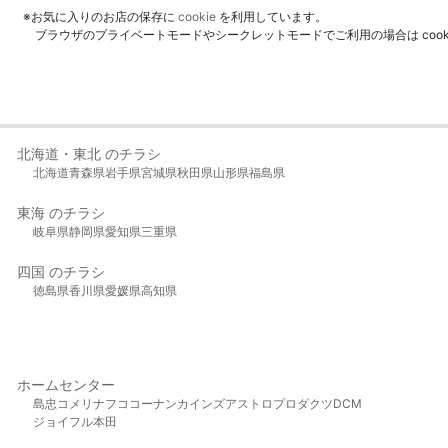
※お気に入りのお店の保存に
cookie
を利用しています。
ブラウザのプライベートモードやシークレットモードでご利用の場合は coo
北海道・東北 のチラシ
北海道
青森県
岩手県
宮城県
秋田県
山形県
福島県
東海 のチラシ
岐阜県
静岡県
愛知県
三重県
四国 のチラシ
徳島県
香川県
愛媛県
高知県
ホームセンター
島忠
コメリ
ナフコ
コーナン
カインズ
アストロプロダクツ
DCM
ジョイフル本田