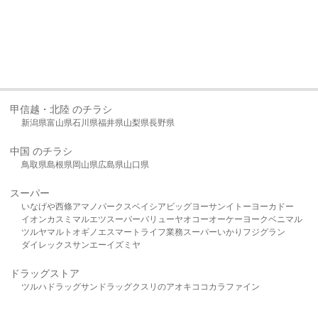
甲信越・北陸 のチラシ
新潟県
富山県
石川県
福井県
山梨県
長野県
中国 のチラシ
鳥取県
島根県
岡山県
広島県
山口県
スーパー
いなげや
西條
アマノパークス
ベイシア
ビッグヨーサン
イトーヨーカドー
イオン
カスミ
マルエツ
スーパーバリュー
ヤオコー
オーケー
ヨークベニマル
ツルヤ
マルト
オギノ
エスマート
ライフ
業務スーパー
いかり
フジグラン
ダイレックス
サンエー
イズミヤ
ドラッグストア
ツルハドラッグ
サンドラッグ
クスリのアオキ
ココカラファイン