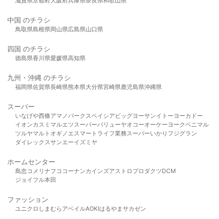
滋賀県
京都府
大阪府
兵庫県
奈良県
和歌山県
中国 のチラシ
鳥取県
島根県
岡山県
広島県
山口県
四国 のチラシ
徳島県
香川県
愛媛県
高知県
九州・沖縄 のチラシ
福岡県
佐賀県
長崎県
熊本県
大分県
宮崎県
鹿児島県
沖縄県
スーパー
いなげや
西條
アマノパークス
ベイシア
ビッグヨーサン
イトーヨーカドー
イオン
カスミ
マルエツ
スーパーバリュー
ヤオコー
オーケー
ヨークベニマル
ツルヤ
マルト
オギノ
エスマート
ライフ
業務スーパー
いかり
フジグラン
ダイレックス
サンエー
イズミヤ
ホームセンター
島忠
コメリ
ナフコ
コーナン
カインズ
アストロプロダクツ
DCM
ジョイフル本田
ファッション
ユニクロ
しまむら
アベイル
AOKI
はるやま
サカゼン