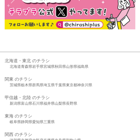
北海道・東北 のチラシ
北海道
青森県
岩手県
宮城県
秋田県
山形県
福島県
関東 のチラシ
茨城県
栃木県
群馬県
埼玉県
千葉県
東京都
神奈川県
甲信越・北陸 のチラシ
新潟県
富山県
石川県
福井県
山梨県
長野県
東海 のチラシ
岐阜県
静岡県
愛知県
三重県
関西 のチラシ