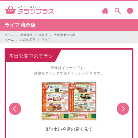
ライフ
杭全店
ホーム
都道府県
大阪府
大阪市東住吉区
ホーム
お店の名前
ライフ
本日公開中のチラシ
画像はイメージです。
画像をクリックするとチラシが開きます。
8/1(土)~今月の見て見て