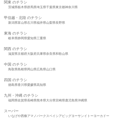
関東 のチラシ
茨城県
栃木県
群馬県
埼玉県
千葉県
東京都
神奈川県
甲信越・北陸 のチラシ
新潟県
富山県
石川県
福井県
山梨県
長野県
東海 のチラシ
岐阜県
静岡県
愛知県
三重県
関西 のチラシ
滋賀県
京都府
大阪府
兵庫県
奈良県
和歌山県
中国 のチラシ
鳥取県
島根県
岡山県
広島県
山口県
四国 のチラシ
徳島県
香川県
愛媛県
高知県
九州・沖縄 のチラシ
福岡県
佐賀県
長崎県
熊本県
大分県
宮崎県
鹿児島県
沖縄県
スーパー
いなげや
西條
アマノパークス
ベイシア
ビッグヨーサン
イトーヨーカドー