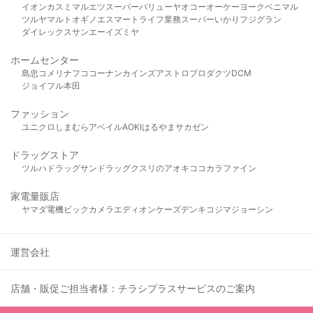
イオン
カスミ
マルエツ
スーパーバリュー
ヤオコー
オーケー
ヨークベニマル
ツルヤ
マルト
オギノ
エスマート
ライフ
業務スーパー
いかり
フジグラン
ダイレックス
サンエー
イズミヤ
ホームセンター
島忠
コメリ
ナフコ
コーナン
カインズ
アストロプロダクツ
DCM
ジョイフル本田
ファッション
ユニクロ
しまむら
アベイル
AOKI
はるやま
サカゼン
ドラッグストア
ツルハドラッグ
サンドラッグ
クスリのアオキ
ココカラファイン
家電量販店
ヤマダ電機
ビックカメラ
エディオン
ケーズデンキ
コジマ
ジョーシン
運営会社
店舗・販促ご担当者様：チラシプラスサービスのご案内