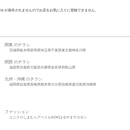
kie が保存されませんのでお店をお気に入りに登録できません。
関東 のチラシ
茨城県
栃木県
群馬県
埼玉県
千葉県
東京都
神奈川県
関西 のチラシ
滋賀県
京都府
大阪府
兵庫県
奈良県
和歌山県
九州・沖縄 のチラシ
福岡県
佐賀県
長崎県
熊本県
大分県
宮崎県
鹿児島県
沖縄県
ファッション
ユニクロ
しまむら
アベイル
AOKI
はるやま
サカゼン