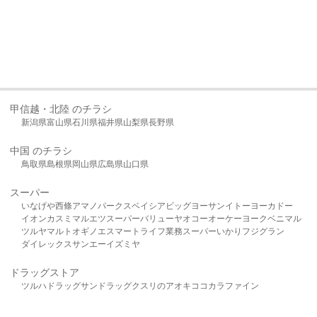
甲信越・北陸 のチラシ
新潟県
富山県
石川県
福井県
山梨県
長野県
中国 のチラシ
鳥取県
島根県
岡山県
広島県
山口県
スーパー
いなげや
西條
アマノパークス
ベイシア
ビッグヨーサン
イトーヨーカドー
イオン
カスミ
マルエツ
スーパーバリュー
ヤオコー
オーケー
ヨークベニマル
ツルヤ
マルト
オギノ
エスマート
ライフ
業務スーパー
いかり
フジグラン
ダイレックス
サンエー
イズミヤ
ドラッグストア
ツルハドラッグ
サンドラッグ
クスリのアオキ
ココカラファイン