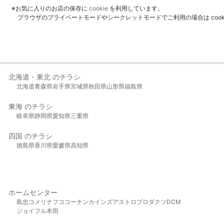
※お気に入りのお店の保存に
cookie
を利用しています。
ブラウザのプライベートモードやシークレットモードでご利用の場合は coo
北海道・東北 のチラシ
北海道
青森県
岩手県
宮城県
秋田県
山形県
福島県
東海 のチラシ
岐阜県
静岡県
愛知県
三重県
四国 のチラシ
徳島県
香川県
愛媛県
高知県
ホームセンター
島忠
コメリ
ナフコ
コーナン
カインズ
アストロプロダクツ
DCM
ジョイフル本田