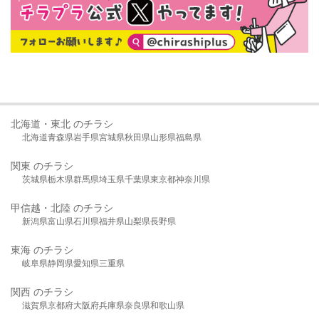
北海道・東北 のチラシ
北海道
青森県
岩手県
宮城県
秋田県
山形県
福島県
関東 のチラシ
茨城県
栃木県
群馬県
埼玉県
千葉県
東京都
神奈川県
甲信越・北陸 のチラシ
新潟県
富山県
石川県
福井県
山梨県
長野県
東海 のチラシ
岐阜県
静岡県
愛知県
三重県
関西 のチラシ
滋賀県
京都府
大阪府
兵庫県
奈良県
和歌山県