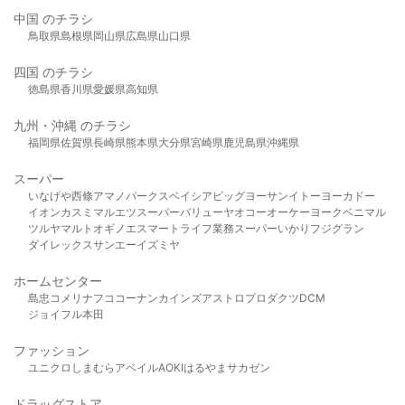
中国 のチラシ
鳥取県
島根県
岡山県
広島県
山口県
四国 のチラシ
徳島県
香川県
愛媛県
高知県
九州・沖縄 のチラシ
福岡県
佐賀県
長崎県
熊本県
大分県
宮崎県
鹿児島県
沖縄県
スーパー
いなげや
西條
アマノパークス
ベイシア
ビッグヨーサン
イトーヨーカドー
イオン
カスミ
マルエツ
スーパーバリュー
ヤオコー
オーケー
ヨークベニマル
ツルヤ
マルト
オギノ
エスマート
ライフ
業務スーパー
いかり
フジグラン
ダイレックス
サンエー
イズミヤ
ホームセンター
島忠
コメリ
ナフコ
コーナン
カインズ
アストロプロダクツ
DCM
ジョイフル本田
ファッション
ユニクロ
しまむら
アベイル
AOKI
はるやま
サカゼン
ドラッグストア