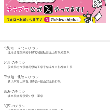
北海道・東北 のチラシ
北海道
青森県
岩手県
宮城県
秋田県
山形県
福島県
関東 のチラシ
茨城県
栃木県
群馬県
埼玉県
千葉県
東京都
神奈川県
甲信越・北陸 のチラシ
新潟県
富山県
石川県
福井県
山梨県
長野県
東海 のチラシ
岐阜県
静岡県
愛知県
三重県
関西 のチラシ