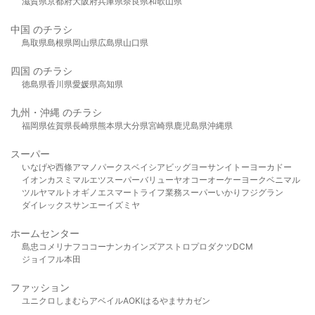
滋賀県
京都府
大阪府
兵庫県
奈良県
和歌山県
中国 のチラシ
鳥取県
島根県
岡山県
広島県
山口県
四国 のチラシ
徳島県
香川県
愛媛県
高知県
九州・沖縄 のチラシ
福岡県
佐賀県
長崎県
熊本県
大分県
宮崎県
鹿児島県
沖縄県
スーパー
いなげや
西條
アマノパークス
ベイシア
ビッグヨーサン
イトーヨーカドー
イオン
カスミ
マルエツ
スーパーバリュー
ヤオコー
オーケー
ヨークベニマル
ツルヤ
マルト
オギノ
エスマート
ライフ
業務スーパー
いかり
フジグラン
ダイレックス
サンエー
イズミヤ
ホームセンター
島忠
コメリ
ナフコ
コーナン
カインズ
アストロプロダクツ
DCM
ジョイフル本田
ファッション
ユニクロ
しまむら
アベイル
AOKI
はるやま
サカゼン