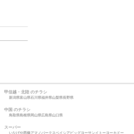
甲信越・北陸 のチラシ
新潟県
富山県
石川県
福井県
山梨県
長野県
中国 のチラシ
鳥取県
島根県
岡山県
広島県
山口県
スーパー
いなげや
西條
アマノパークス
ベイシア
ビッグヨーサン
イトーヨーカドー