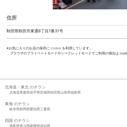
住所
秋田県秋田市東通8丁目1番31号
※お気に入りのお店の保存に
cookie
を利用しています。
ブラウザのプライベートモードやシークレットモードでご利用の場合は coo
北海道・東北 のチラシ
北海道
青森県
岩手県
宮城県
秋田県
山形県
福島県
東海 のチラシ
岐阜県
静岡県
愛知県
三重県
四国 のチラシ
徳島県
香川県
愛媛県
高知県