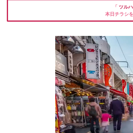
「
ツルハ
本日チラシ