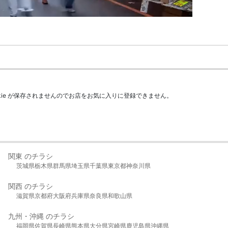
kie が保存されませんのでお店をお気に入りに登録できません。
関東 のチラシ
茨城県
栃木県
群馬県
埼玉県
千葉県
東京都
神奈川県
関西 のチラシ
滋賀県
京都府
大阪府
兵庫県
奈良県
和歌山県
九州・沖縄 のチラシ
福岡県
佐賀県
長崎県
熊本県
大分県
宮崎県
鹿児島県
沖縄県