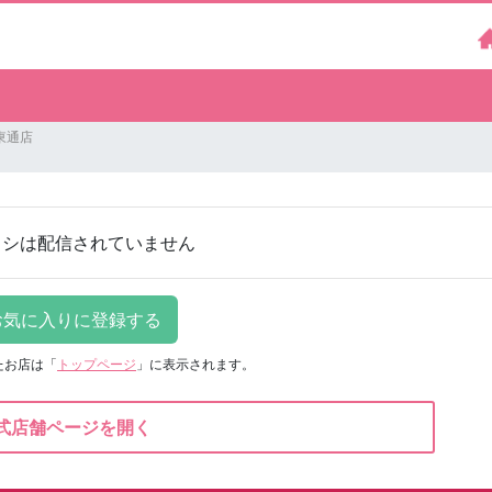
東通店
ラシは配信されていません
たお店は
「
トップページ
」に表示されます。
式店舗ページを開く